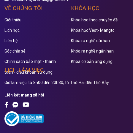
VỀ CHÚNG TÔI
KHÓA HỌC
Giới thiệu
Khóa học theo chuyên đề
Lịch học
Khóa học Vest- Mangto
Liên hệ
Khóa ra nghề dài hạn
Góc chia sẻ
Khóa ra nghề ngắn hạn
Chính sách bảo mật - thanh
Khóa cơ bản ứng dụng
LỊCH LÀM VIỆC
toán - điều khoản sử dụng
Giờ làm việc: từ 8h00 đến 20h30, từ Thứ Hai đến Thứ Bảy
Liên kết mạng xã hội