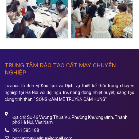
TRUNG TÂM ĐÀO TẠO CẮT MAY CHUYÊN
NGHIỆP
Luvinus là đơn vị Đào tạo và Dịch vụ thiết kế thời trang chuyên
nghiệp tại Hà Nội với đội ngũ trẻ, năng động nhiệt huyết, sáng tạo
cùng tinh thần “ SỐNG ĐAM MÊ TRUYỀN CẢM HỨNG”.
Địa chỉ: Số 46 Vương Thừa Vũ, Phường Khương Đình, Thành
phố Hà Nội, Việt Nam
0961.585.188
hoccatmayluvinus@gmail.com