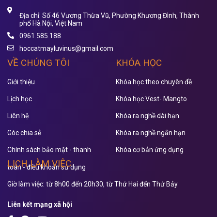
Địa chỉ: Số 46 Vương Thừa Vũ, Phường Khương Đình, Thành
phố Hà Nội, Việt Nam
0961.585.188
hoccatmayluvinus@gmail.com
VỀ CHÚNG TÔI
KHÓA HỌC
Giới thiệu
Khóa học theo chuyên đề
Lịch học
Khóa học Vest- Mangto
Liên hệ
Khóa ra nghề dài hạn
Góc chia sẻ
Khóa ra nghề ngắn hạn
Chính sách bảo mật - thanh
Khóa cơ bản ứng dụng
LỊCH LÀM VIỆC
toán - điều khoản sử dụng
Giờ làm việc: từ 8h00 đến 20h30, từ Thứ Hai đến Thứ Bảy
Liên kết mạng xã hội