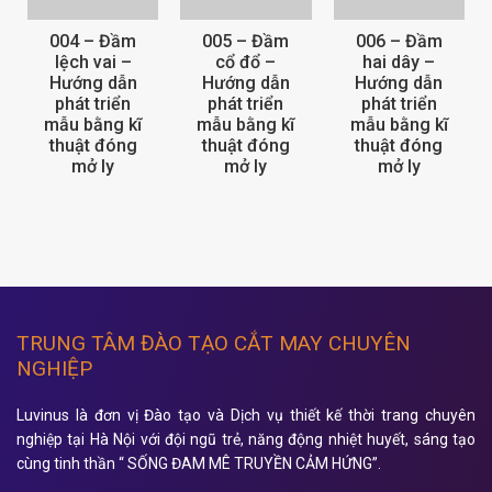
004 – Đầm
005 – Đầm
006 – Đầm
lệch vai –
cổ đổ –
hai dây –
Hướng dẫn
Hướng dẫn
Hướng dẫn
phát triển
phát triển
phát triển
mẫu bằng kĩ
mẫu bằng kĩ
mẫu bằng kĩ
thuật đóng
thuật đóng
thuật đóng
mở ly
mở ly
mở ly
TRUNG TÂM ĐÀO TẠO CẮT MAY CHUYÊN
NGHIỆP
Luvinus là đơn vị Đào tạo và Dịch vụ thiết kế thời trang chuyên
nghiệp tại Hà Nội với đội ngũ trẻ, năng động nhiệt huyết, sáng tạo
cùng tinh thần “ SỐNG ĐAM MÊ TRUYỀN CẢM HỨNG”.