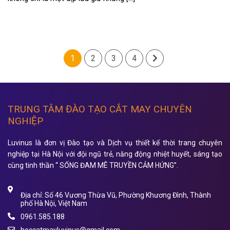
1
2
3
4
TRUNG TÂM ĐÀO TẠO CẮT MAY CHUYÊN
NGHIỆP
Luvinus là đơn vị Đào tạo và Dịch vụ thiết kế thời trang chuyên
nghiệp tại Hà Nội với đội ngũ trẻ, năng động nhiệt huyết, sáng tạo
cùng tinh thần “ SỐNG ĐAM MÊ TRUYỀN CẢM HỨNG”.
Địa chỉ: Số 46 Vương Thừa Vũ, Phường Khương Đình, Thành
phố Hà Nội, Việt Nam
0961.585.188