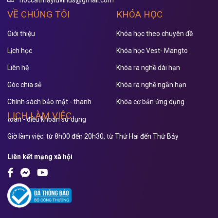
hoccatmayluvinus@gmail.com
VỀ CHÚNG TÔI
KHÓA HỌC
Giới thiệu
Khóa học theo chuyên đề
Lịch học
Khóa học Vest- Mangto
Liên hệ
Khóa ra nghề dài hạn
Góc chia sẻ
Khóa ra nghề ngắn hạn
Chính sách bảo mật - thanh
Khóa cơ bản ứng dụng
LỊCH LÀM VIỆC
toán - điều khoản sử dụng
Giờ làm việc: từ 8h00 đến 20h30, từ Thứ Hai đến Thứ Bảy
Liên kết mạng xã hội