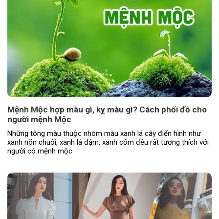
Mệnh Mộc hợp màu gì, kỵ màu gì? Cách phối đồ cho
người mệnh Mộc
Những tông màu thuộc nhóm màu xanh lá cây điển hình như
xanh nõn chuối, xanh lá đậm, xanh cốm đều rất tương thích với
người có mệnh mộc