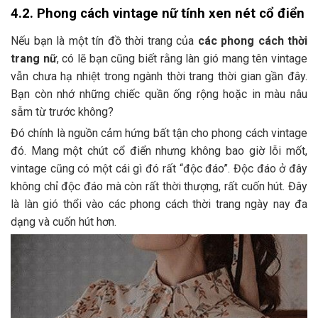
4.2. Phong cách vintage nữ tính xen nét cổ điển
Nếu bạn là một tín đồ thời trang của
các phong cách thời
trang nữ
, có lẽ bạn cũng biết rằng làn gió mang tên vintage
vẫn chưa hạ nhiệt trong ngành thời trang thời gian gần đây.
Bạn còn nhớ những chiếc quần ống rộng hoặc in màu nâu
sẫm từ trước không?
Đó chính là nguồn cảm hứng bất tận cho phong cách vintage
đó. Mang một chút cổ điển nhưng không bao giờ lỗi mốt,
vintage cũng có một cái gì đó rất “độc đáo”. Độc đáo ở đây
không chỉ độc đáo mà còn rất thời thượng, rất cuốn hút. Đây
là làn gió thổi vào các phong cách thời trang ngày nay đa
dạng và cuốn hút hơn.