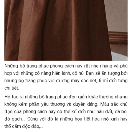
Những bộ trang phục phong cách này rất nhẹ nhàng và phù
hợp với những cô nàng hiền lành, cổ hủ. Bạn sẽ ấn tượng bởi
những bộ trang phục với đường may sắc nét, tỉ mỉ đến từng
chi tiết.
Họ tạo ra những bộ trang phục đơn giản khác thường nhưng
không kém phần yêu thương và duyên dáng. Màu sắc chủ
đạo của phong cách này có thể kể đến như nâu đất, da bò,
đỏ gạch,… Cùng với đó là những họa tiết hoa nhỏ xinh hay
thổ cẩm độc đáo,…