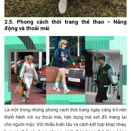
2.5. Phong cách thời trang thể thao – Năng
động và thoải mái
Là một trong những phong cách thời trang ngày càng trở nên
thịnh hành với sự thoải mái, tiện dụng mà set đồ mang lại
cho người mặc. Với nhiều biến tấu và cách kết hợp khác nhau,