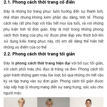
2.1. Phong cách thời trang cổ điển
Đây là những bộ trang phục luôn hướng đến sự thanh lịch,
nhã nhặn nhưng không kém phần dịu dàng, tinh tế. Phong
cách này rất phù hợp với hầu hết mọi lứa tuổi, và với những
phụ kiện tinh tế đơn giản. Đây là một trong những phong
cách thời trang của phụ nữ được phái đẹp yêu thích bởi khi
sử dụng kiểu trang phục này, chị em dễ dàng thể hiện hết
những ưu điểm của cơ thể.
2.2. Phong cách thời trang tối giản
Đây là
phong cách thời trang hiện đại
với bố cục tối giản,
với cách phối màu chủ đạo là trắng và đen. Phong cách tối
giản tránh những gam màu lòe loẹt, bỏ qua những chi tiết cầu
kỳ và tập trung vào sự đơn giản. Phong cách tối giản được
sắp xếp hợp lý nhưng mang đến sự sang trọng, sắc sảo cho
người mặc.