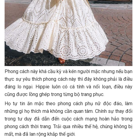
Phong cách này khá cầu kỳ và kén người mặc nhưng nếu bạn
thực sự yêu thích phong cách này thì đây không phải là điều
đáng lo ngại. Hippie luôn có cá tính và nổi loạn, điều này
cũng được lồng ghép trong từng bộ trang phục.
Họ tự tin ăn mặc theo phong cách phụ nữ độc đáo, làm
những gì họ thích mà không cần quan tâm. Chính sự thay đổi
trong tư duy đã dẫn đến cuộc cách mạng hoàn hảo trong
phong cách thời trang. Trải qua nhiều thế hệ, chúng không bị
mất, mà đã lan rộng khắp thế giới.