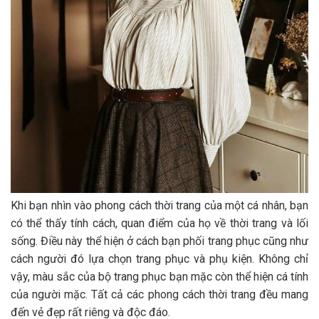
Khi bạn nhìn vào phong cách thời trang của một cá nhân, bạn
có thể thấy tính cách, quan điểm của họ về thời trang và lối
sống. Điều này thể hiện ở cách bạn phối trang phục cũng như
cách người đó lựa chọn trang phục và phụ kiện. Không chỉ
vậy, màu sắc của bộ trang phục bạn mặc còn thể hiện cá tính
của người mặc. Tất cả các phong cách thời trang đều mang
đến vẻ đẹp rất riêng và độc đáo.