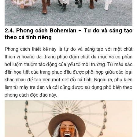
2.4. Phong cách Bohemian – Tự do và sáng tạo
theo cá tính riêng
Phong cách thiết kế này là tự do và sáng tạo với một chút
thiên vị hoang dã. Trang phục đậm chất du mục và có phần
hơi luộm thuộm tác động của yếu tố môi trường. Từ màu sắc
đến họa tiết của trang phục đều được phối hợp giữa các loại
khác nhau để tạo nên một set đồ cá tính. Ngoài ra, phụ kiện
làm từ mây tre đan và cói cũng được sử dụng phổ biến theo
phong cách độc đáo này.