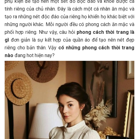
phụ kiện để tạo nên một set đồ độc đáo và khoe được cá
tính riêng của chủ nhân. Đây là cách một cá nhân ăn mặc và
tạo ra những nét độc đáo của riêng họ khiến họ khác biệt với
những người khác. Mỗi người đều có phong cách ăn mặc và
phối hợp riêng. Như vậy, câu hỏi
phong cách thời trang là
gì
đơn giản là sự kết hợp của quần áo để tạo nên nét đẹp
riêng cho bản thân. Vậy
có những phong cách thời trang
nào
đang hot hiện nay?