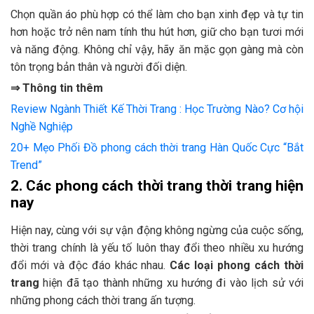
Chọn quần áo phù hợp có thể làm cho bạn xinh đẹp và tự tin
hơn hoặc trở nên nam tính thu hút hơn, giữ cho bạn tươi mới
và năng động. Không chỉ vậy, hãy ăn mặc gọn gàng mà còn
tôn trọng bản thân và người đối diện.
⇒ Thông tin thêm
Review Ngành Thiết Kế Thời Trang : Học Trường Nào? Cơ hội
Nghề Nghiệp
20+ Mẹo Phối Đồ phong cách thời trang Hàn Quốc Cực “Bắt
Trend”
2. Các phong cách thời trang thời trang hiện
nay
Hiện nay, cùng với sự vận động không ngừng của cuộc sống,
thời trang chính là yếu tố luôn thay đổi theo nhiều xu hướng
đổi mới và độc đáo khác nhau.
Các loại phong cách thời
trang
hiện đã tạo thành những xu hướng đi vào lịch sử với
những phong cách thời trang ấn tượng.