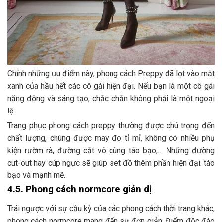
Chính những ưu điểm này, phong cách Preppy đã lọt vào mắt
xanh của hầu hết các cô gái hiện đại. Nếu bạn là một cô gái
năng động và sáng tạo, chắc chắn không phải là một ngoại
lệ.
Trang phục phong cách preppy thường được chú trọng đến
chất lượng, chúng được may đo tỉ mỉ, không có nhiều phụ
kiện rườm rà, đường cắt vô cùng táo bạo,… Những đường
cut-out hay cúp ngực sẽ giúp set đồ thêm phần hiện đại, táo
bạo và mạnh mẽ.
4.5. Phong cách normcore giản dị
Trái ngược với sự cầu kỳ của các phong cách thời trang khác,
phong cách normcore mang đến sự đơn giản. Điểm độc đáo