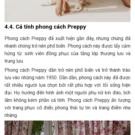
4.4. Cá tính phong cách Preppy
Phong cách Preppy đã xuất hiện gần đây, nhưng chúng đã
nhanh chóng trở nên phổ biến. Phong cách này được lấy cảm
hứng từ: sinh viên đồng phục của tầng lớp thượng lưu và
trung lưu.
Phong cách Preppy dần trở nên phổ biến và trở thành trào
lưu vào những năm 1950. Dần dần, phong cách này đã được
rất nhiều người lựa chọn bởi rất phù hợp với lối sống hiện
đại. Họ hướng đến hình ảnh một người phụ nữ kín đáo, lịch
lãm không kém phần cá tính. Phong cách Preppy ấn tượng
với trang phục cổ điển, phong thái tự tin và trang điểm nhẹ
nhàng.