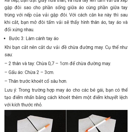
Kế tiếp, bạn đặt giấy nửa thân, và nửa tay lên tấm vải đã xếp
gập đôi sao cho phần sống giữa áo cùng phần giữa tay
trùng với nếp của vải gập đôi. Với cách căn ke này thì sau
khi cắt, bạn mở đôi tấm vải sẽ thấy hình thân áo, tay áo và
đối xứng nhau.
Bước 3: Làm cánh tay áo
Khi bạn cắt nên cắt dư vải đề chừa đường may. Cụ thể như
sau:
– 2 thân và tay: Chừa 0,7 – 1cm để chừa đường may.
– Gấu áo: Chừa 2 – 3cm.
– Thân trước khoét cổ sâu hơn.
Lưu ý: Trong trường hợp may áo cho các bé gái, bạn có thể
tạo điểm nhấn bằng cách khoét thêm một điểm khuyết lệch
với kích thước nhỏ.