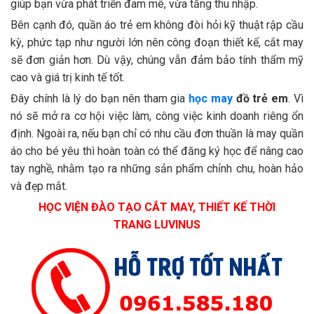
giúp bạn vừa phát triển đam mê, vừa tăng thu nhập.
Bên cạnh đó, quần áo trẻ em không đòi hỏi kỹ thuật rập cầu
kỳ, phức tạp như người lớn nên công đoạn thiết kế, cắt may
sẽ đơn giản hơn. Dù vậy, chúng vẫn đảm bảo tính thẩm mỹ
cao và giá trị kinh tế tốt.
Đây chính là lý do bạn nên tham gia
học may
đồ trẻ em
. Vì
nó sẽ mở ra cơ hội việc làm, công việc kinh doanh riêng ổn
định. Ngoài ra, nếu bạn chỉ có nhu cầu đơn thuần là may quần
áo cho bé yêu thì hoàn toàn có thể đăng ký học để nâng cao
tay nghề, nhằm tạo ra những sản phẩm chỉnh chu, hoàn hảo
và đẹp mắt.
HỌC VIỆN ĐÀO TẠO CẮT MAY, THIẾT KẾ THỜI
TRANG LUVINUS