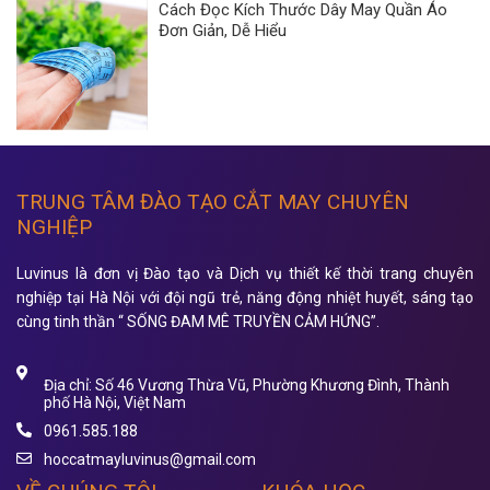
Cách Đọc Kích Thước Dây May Quần Áo
Đơn Giản, Dễ Hiểu
TRUNG TÂM ĐÀO TẠO CẮT MAY CHUYÊN
NGHIỆP
Luvinus là đơn vị Đào tạo và Dịch vụ thiết kế thời trang chuyên
nghiệp tại Hà Nội với đội ngũ trẻ, năng động nhiệt huyết, sáng tạo
cùng tinh thần “ SỐNG ĐAM MÊ TRUYỀN CẢM HỨNG”.
Địa chỉ: Số 46 Vương Thừa Vũ, Phường Khương Đình, Thành
phố Hà Nội, Việt Nam
0961.585.188
hoccatmayluvinus@gmail.com