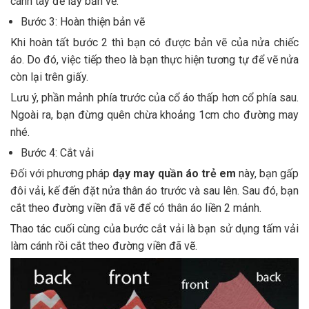
cánh tay để lấy bản vẽ.
Bước 3: Hoàn thiện bản vẽ
Khi hoàn tất bước 2 thì bạn có được bản vẽ của nửa chiếc
áo. Do đó, việc tiếp theo là bạn thực hiện tương tự để vẽ nửa
còn lại trên giấy.
Lưu ý, phần mảnh phía trước của cổ áo thấp hơn cổ phía sau.
Ngoài ra, bạn đừng quên chừa khoảng 1cm cho đường may
nhé.
Bước 4: Cắt vải
Đối với phương pháp
dạy may quần áo trẻ em
này, bạn gấp
đôi vải, kế đến đặt nửa thân áo trước và sau lên. Sau đó, bạn
cắt theo đường viền đã vẽ để có thân áo liền 2 mảnh.
Thao tác cuối cùng của bước cắt vải là bạn sử dụng tấm vải
làm cánh rồi cắt theo đường viền đã vẽ.