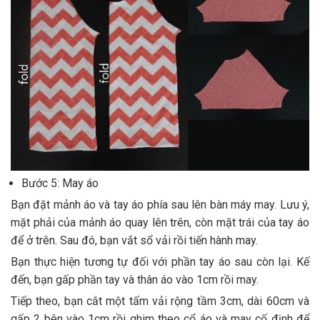
Bước 5: May áo
Bạn đặt mảnh áo và tay áo phía sau lên bàn máy may. Lưu ý,
mặt phải của mảnh áo quay lên trên, còn mặt trái của tay áo
để ở trên. Sau đó, bạn vắt sổ vải rồi tiến hành may.
Bạn thực hiện tương tự đối với phần tay áo sau còn lại. Kế
đến, bạn gấp phần tay và thân áo vào 1cm rồi may.
Tiếp theo, bạn cắt một tấm vải rộng tầm 3cm, dài 60cm và
gấp 2 bên vào 1cm rồi ghim theo cổ áo và may cố định để