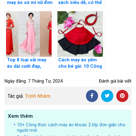
may áo sơ mi nữ đơn
xách siêu dễ, có thể
giản tại nhà cho
làm tại nhà nhanh
người mới
chóng
Top 8 loại vải may
Cách may áo yếm
áo dài cưới đẹp,
cho bé gái: 10 Công
sang trọng nhất cho
thức chuẩn cho
cô dâu
người mới
Ngày đăng: 7 Tháng Tư, 2024
Đánh giá bài viết
Tác giả:
Trịnh Nhâm
Xem thêm
10+ Công thức cách may áo khoác 2 lớp đơn giản cho
người mới