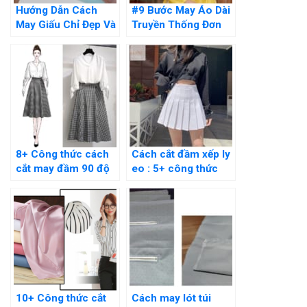
Hướng Dẫn Cách
#9 Bước May Áo Dài
May Giấu Chỉ Đẹp Và
Truyền Thống Đơn
Đơn Giản Tại Nhà
Giản Thực Hiện Tại
Nhà
8+ Công thức cách
Cách cắt đầm xếp ly
cắt may đầm 90 độ
eo : 5+ công thức
đơn giản tại nhà cực
chuẩn cho người
dễ
mới
10+ Công thức cắt
Cách may lót túi