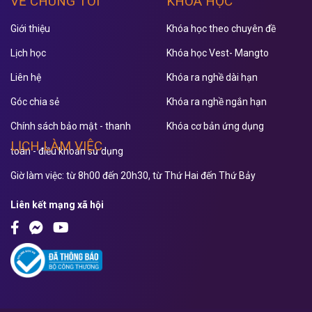
VỀ CHÚNG TÔI
KHÓA HỌC
Giới thiệu
Khóa học theo chuyên đề
Lịch học
Khóa học Vest- Mangto
Liên hệ
Khóa ra nghề dài hạn
Góc chia sẻ
Khóa ra nghề ngắn hạn
Chính sách bảo mật - thanh
Khóa cơ bản ứng dụng
LỊCH LÀM VIỆC
toán - điều khoản sử dụng
Giờ làm việc: từ 8h00 đến 20h30, từ Thứ Hai đến Thứ Bảy
Liên kết mạng xã hội