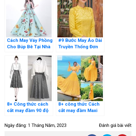
Cách May Váy Phồng
#9 Bước May Áo Dài
Cho Búp Bê Tại Nhà
Truyền Thống Đơn
Ai Cũng Làm Được
Giản Thực Hiện Tại
Nhà
8+ Công thức cách
8+ công thức Cách
cắt may đầm 90 độ
cắt may đầm Maxi
đơn giản tại nhà cực
cổ yếm, nhún eo đi
dễ
biển tại nhà
Ngày đăng: 1 Tháng Năm, 2023
Đánh giá bài viết