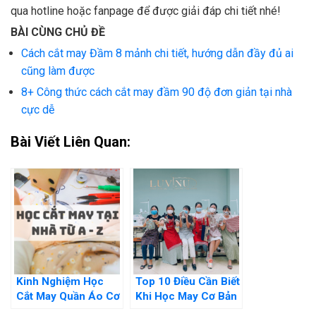
qua hotline hoặc fanpage để được giải đáp chi tiết nhé!
BÀI CÙNG CHỦ ĐỀ
Cách cắt may Đầm 8 mảnh chi tiết, hướng dẫn đầy đủ ai
cũng làm được
8+ Công thức cách cắt may đầm 90 độ đơn giản tại nhà
cực dễ
Bài Viết Liên Quan:
Kinh Nghiệm Học
Top 10 Điều Cần Biết
Cắt May Quần Áo Cơ
Khi Học May Cơ Bản
Bản Cho Người Mới
Tại Nhà Đó Là Gì?