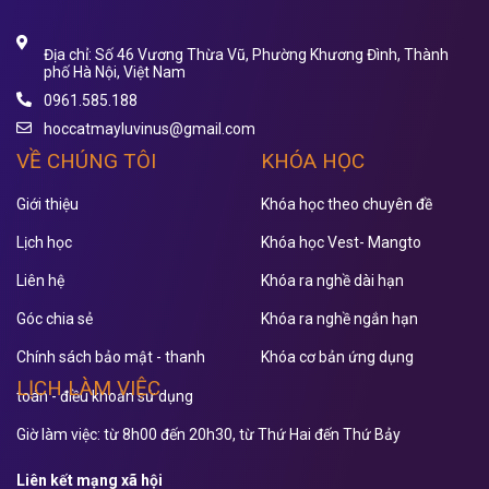
Địa chỉ: Số 46 Vương Thừa Vũ, Phường Khương Đình, Thành
phố Hà Nội, Việt Nam
0961.585.188
hoccatmayluvinus@gmail.com
VỀ CHÚNG TÔI
KHÓA HỌC
Giới thiệu
Khóa học theo chuyên đề
Lịch học
Khóa học Vest- Mangto
Liên hệ
Khóa ra nghề dài hạn
Góc chia sẻ
Khóa ra nghề ngắn hạn
Chính sách bảo mật - thanh
Khóa cơ bản ứng dụng
LỊCH LÀM VIỆC
toán - điều khoản sử dụng
Giờ làm việc: từ 8h00 đến 20h30, từ Thứ Hai đến Thứ Bảy
Liên kết mạng xã hội