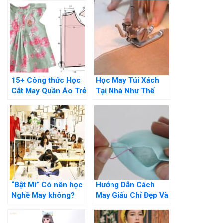
15+ Công thức Học
Học May Túi Xách
Cắt May Quần Áo Trẻ
Tại Nhà Như Thế
Em Đơn Giản Tại Nhà
Nào? Hướng Dẫn Chi
Tiết
“Bật Mí” Có nên học
Hướng Dẫn Cách
Nghề May không?
May Giấu Chỉ Đẹp Và
Những Lợi ích khi
Đơn Giản Tại Nhà
Học Nghề