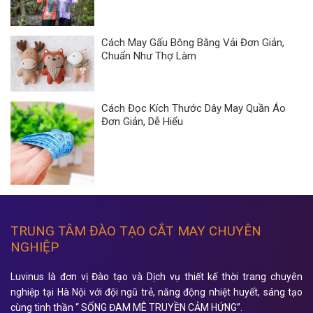
Cách May Gấu Bông Bằng Vải Đơn Giản,
Chuẩn Như Thợ Làm
Cách Đọc Kích Thước Dây May Quần Áo
Đơn Giản, Dễ Hiểu
TRUNG TÂM ĐÀO TẠO CẮT MAY CHUYÊN
NGHIỆP
Luvinus là đơn vị Đào tạo và Dịch vụ thiết kế thời trang chuyên
nghiệp tại Hà Nội với đội ngũ trẻ, năng động nhiệt huyết, sáng tạo
cùng tinh thần “ SỐNG ĐAM MÊ TRUYỀN CẢM HỨNG”.