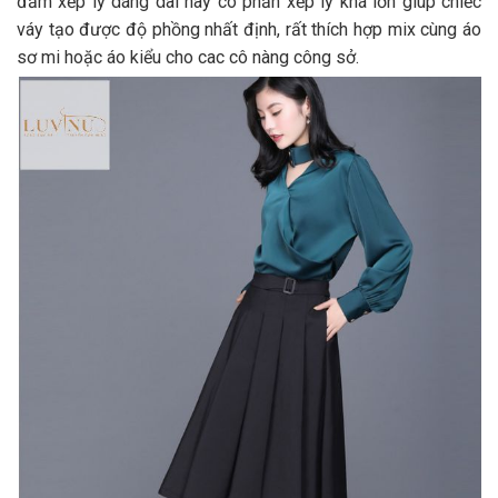
đầm xếp ly dáng dài này có phần xếp ly khá lớn giúp chiếc
váy tạo được độ phồng nhất định, rất thích hợp mix cùng áo
sơ mi hoặc áo kiểu cho cac cô nàng công sở.