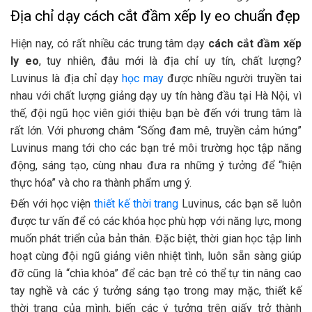
Địa chỉ dạy cách cắt đầm xếp ly eo chuẩn đẹp
Hiện nay, có rất nhiều các trung tâm dạy
cách cắt đầm xếp
ly eo
, tuy nhiên, đâu mới là địa chỉ uy tín, chất lượng?
Luvinus là địa chỉ dạy
học may
được nhiều người truyền tai
nhau với chất lượng giảng dạy uy tín hàng đầu tại Hà Nội, vì
thế, đội ngũ học viên giới thiệu bạn bè đến với trung tâm là
rất lớn. Với phương châm “Sống đam mê, truyền cảm hứng”
Luvinus mang tới cho các bạn trẻ môi trường học tập năng
động, sáng tạo, cùng nhau đưa ra những ý tưởng để “hiện
thực hóa” và cho ra thành phẩm ưng ý.
Đến với học viện
thiết kế thời trang
Luvinus, các bạn sẽ luôn
được tư vấn để có các khóa học phù hợp với năng lực, mong
muốn phát triển của bản thân. Đặc biệt, thời gian học tập linh
hoạt cùng đội ngũ giảng viên nhiệt tình, luôn sẵn sàng giúp
đỡ cũng là “chìa khóa” để các bạn trẻ có thể tự tin nâng cao
tay nghề và các ý tưởng sáng tạo trong may mặc, thiết kế
thời trang của mình, biến các ý tưởng trên giấy trở thành