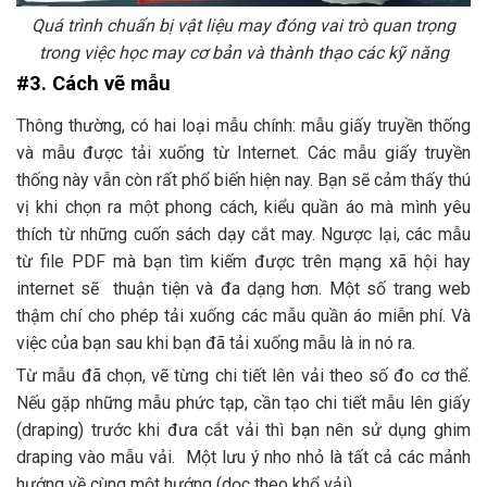
Quá trình chuẩn bị vật liệu may đóng vai trò quan trọng
trong việc học may cơ bản và thành thạo các kỹ năng
#3. Cách vẽ mẫu
Thông thường, có hai loại mẫu chính: mẫu giấy truyền thống
và mẫu được tải xuống từ Internet. Các mẫu giấy truyền
thống này vẫn còn rất phổ biến hiện nay. Bạn sẽ cảm thấy thú
vị khi chọn ra một phong cách, kiểu quần áo mà mình yêu
thích từ những cuốn sách dạy cắt may. Ngược lại, các mẫu
từ file PDF mà bạn tìm kiếm được trên mạng xã hội hay
internet sẽ thuận tiện và đa dạng hơn. Một số trang web
thậm chí cho phép tải xuống các mẫu quần áo miễn phí. Và
việc của bạn sau khi bạn đã tải xuống mẫu là in nó ra.
Từ mẫu đã chọn, vẽ từng chi tiết lên vải theo số đo cơ thể.
Nếu gặp những mẫu phức tạp, cần tạo chi tiết mẫu lên giấy
(draping) trước khi đưa cắt vải thì bạn nên sử dụng ghim
draping vào mẫu vải. Một lưu ý nho nhỏ là tất cả các mảnh
hướng về cùng một hướng (dọc theo khổ vải).