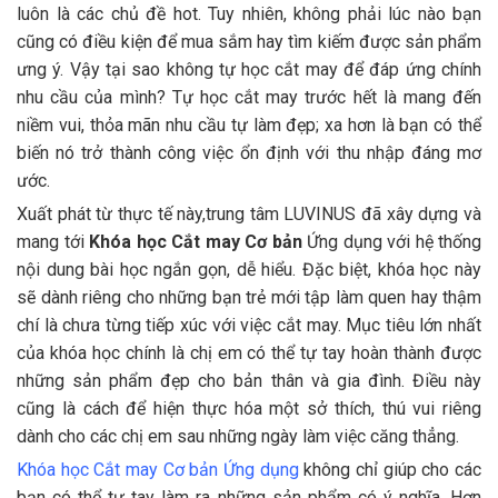
luôn là các chủ đề hot. Tuy nhiên, không phải lúc nào bạn
cũng có điều kiện để mua sắm hay tìm kiếm được sản phẩm
ưng ý. Vậy tại sao không tự học cắt may để đáp ứng chính
nhu cầu của mình? Tự học cắt may trước hết là mang đến
niềm vui, thỏa mãn nhu cầu tự làm đẹp; xa hơn là bạn có thể
biến nó trở thành công việc ổn định với thu nhập đáng mơ
ước.
Xuất phát từ thực tế này,trung tâm LUVINUS đã xây dựng và
mang tới
Khóa học Cắt may Cơ bản
Ứng dụng với hệ thống
nội dung bài học ngắn gọn, dễ hiểu. Đặc biệt, khóa học này
sẽ dành riêng cho những bạn trẻ mới tập làm quen hay thậm
chí là chưa từng tiếp xúc với việc cắt may. Mục tiêu lớn nhất
của khóa học chính là chị em có thể tự tay hoàn thành được
những sản phẩm đẹp cho bản thân và gia đình. Điều này
cũng là cách để hiện thực hóa một sở thích, thú vui riêng
dành cho các chị em sau những ngày làm việc căng thẳng.
Khóa học Cắt may Cơ bản Ứng dụng
không chỉ giúp cho các
bạn có thể tự tay làm ra những sản phẩm có ý nghĩa. Hơn