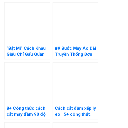
Nào? Hướng Dẫn Chi
Đơn Giản Tại Nhà
Tiết
“Bật Mí” Cách Khâu
#9 Bước May Áo Dài
Giấu Chỉ Gấu Quần
Truyền Thống Đơn
Bằng Tay Cực Đơn
Giản Thực Hiện Tại
Giản
Nhà
8+ Công thức cách
Cách cắt đầm xếp ly
cắt may đầm 90 độ
eo : 5+ công thức
đơn giản tại nhà cực
chuẩn cho người
dễ
mới