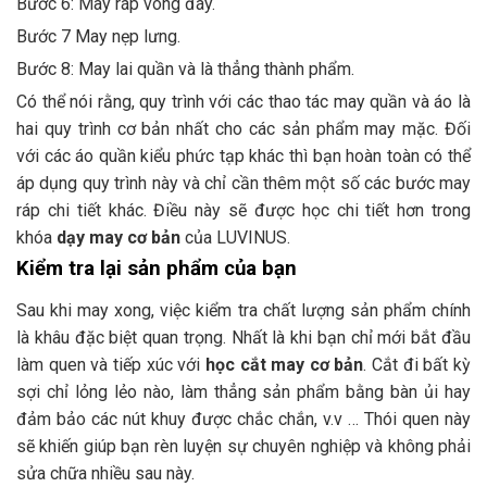
Bước 6: May ráp vòng đáy.
Bước 7 May nẹp lưng.
Bước 8: May lai quần và là thẳng thành phẩm.
Có thể nói rằng, quy trình với các thao tác may quần và áo là
hai quy trình cơ bản nhất cho các sản phẩm may mặc. Đối
với các áo quần kiểu phức tạp khác thì bạn hoàn toàn có thể
áp dụng quy trình này và chỉ cần thêm một số các bước may
ráp chi tiết khác. Điều này sẽ được học chi tiết hơn trong
khóa
dạy may cơ bản
của LUVINUS.
Kiểm tra lại sản phẩm của bạn
Sau khi may xong, việc kiểm tra chất lượng sản phẩm chính
là khâu đặc biệt quan trọng. Nhất là khi bạn chỉ mới bắt đầu
làm quen và tiếp xúc với
học cắt may cơ bản
. Cắt đi bất kỳ
sợi chỉ lỏng lẻo nào, làm thẳng sản phẩm bằng bàn ủi hay
đảm bảo các nút khuy được chắc chắn, v.v … Thói quen này
sẽ khiến giúp bạn rèn luyện sự chuyên nghiệp và không phải
sửa chữa nhiều sau này.