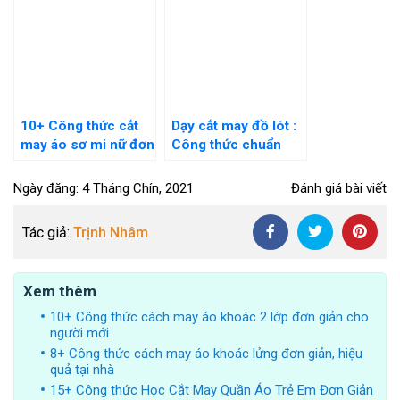
10+ Công thức cắt
Dạy cắt may đồ lót :
may áo sơ mi nữ đơn
Công thức chuẩn
giản tại nhà cho
nhất cho người mới
người mới
bắt đầu
Ngày đăng: 4 Tháng Chín, 2021
Đánh giá bài viết
Tác giả:
Trịnh Nhâm
Xem thêm
10+ Công thức cách may áo khoác 2 lớp đơn giản cho
người mới
8+ Công thức cách may áo khoác lửng đơn giản, hiệu
quả tại nhà
15+ Công thức Học Cắt May Quần Áo Trẻ Em Đơn Giản