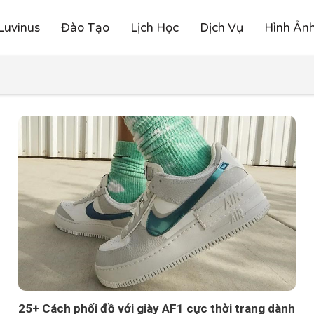
Luvinus
Đào Tạo
Lịch Học
Dịch Vụ
Hình Ản
25+ Cách phối đồ với giày AF1 cực thời trang dành