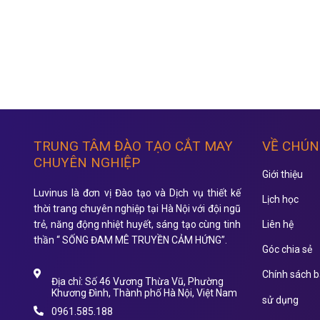
TRUNG TÂM ĐÀO TẠO CẮT MAY
VỀ CHÚN
CHUYÊN NGHIỆP
Giới thiệu
Luvinus là đơn vị Đào tạo và Dịch vụ thiết kế
Lịch học
thời trang chuyên nghiệp tại Hà Nội với đội ngũ
trẻ, năng động nhiệt huyết, sáng tạo cùng tinh
Liên hệ
thần “ SỐNG ĐAM MÊ TRUYỀN CẢM HỨNG”.
Góc chia sẻ
Chính sách b
Địa chỉ: Số 46 Vương Thừa Vũ, Phường
Khương Đình, Thành phố Hà Nội, Việt Nam
sử dụng
0961.585.188