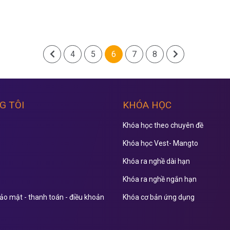
4
5
6
7
8
G TÔI
KHÓA HỌC
Khóa học theo chuyên đề
Khóa học Vest- Mangto
Khóa ra nghề dài hạn
Khóa ra nghề ngắn hạn
ảo mật - thanh toán - điều khoản
Khóa cơ bản ứng dụng