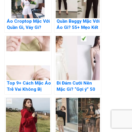
Áo Croptop Mặc Với
Quần Baggy Mặc Với
Quần Gì, Váy Gì?
Áo Gì? 55+ Mẹo Kết
101+ Cách mix đồ
Hợp Cho Nàng Thêm
Chuẩn Đẹp
Xinh
Top 9+ Cách Mặc Áo
Đi Đám Cưới Nên
Trễ Vai Không Bị
Mặc Gì? “Gợi ý” 50
Tuột, Không Lộ Dây
Set Đồ Đám Cưới
Áo
Đẹp Nhất