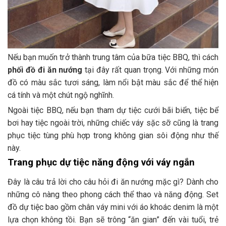
Nếu bạn muốn trở thành trung tâm của bữa tiệc BBQ, thì cách
phối đồ đi ăn nướng
tại đây rất quan trọng. Với những món
đồ có màu sắc tươi sáng, làm nổi bật màu sắc để thể hiện
cá tính và một chút ngộ nghĩnh.
Ngoài tiệc BBQ, nếu bạn tham dự tiệc cưới bãi biển, tiệc bể
bơi hay tiệc ngoài trời, những chiếc váy sặc sỡ cũng là trang
phục tiệc tùng phù hợp trong không gian sôi động như thế
này.
Trang phục dự tiệc năng động với váy ngắn
Đây là câu trả lời cho câu hỏi đi ăn nướng mặc gì? Dành cho
những cô nàng theo phong cách thể thao và năng động. Set
đồ dự tiệc bao gồm chân váy mini với áo khoác denim là một
lựa chọn không tồi. Bạn sẽ trông “ăn gian” đến vài tuổi, trẻ