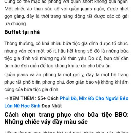
Cũng có thể mặc áo phông với quần short không quá ngắn.
Một chiếc áo thun sặc sỡ với quần jeans ngắn, được nhét
gọn gàng, đây là thời trang năng động rất được các cô gái
ưa chuộng.
Buffet tại nhà
Thông thường, có khá nhiều bữa tiệc gia đình được tổ chức,
nhưng vẫn còn một số ít, hầu hết trong số đó là những bữa
tiệc gia đình với những người thân yêu. Do đó, bạn chỉ cần
ăn mặc đơn giản để tạo không khí tự do cho bữa ăn.
Quần jeans và áo phông là một gợi ý, đây là một bộ trang
phục rất phổ biến, phong phú, đơn giản bảo vệ không khí ấm
cúng của bữa tiệc gia đình.
⇒ XEM THÊM : 55+ Cách
Phối Đồ, Mix Đồ Cho Người Béo
Lùn Nữ Học Sinh
Đẹp Nhất
Cách chọn trang phục cho bữa tiệc BBQ:
Những chiếc váy đầy màu sắc