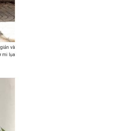
 giản và
 mi lụa