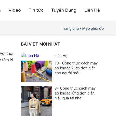
h
Video
Tin tức
Tuyển Dụng
Liên Hệ
Trang chủ
/
Mẹo phối đồ
BÀI VIẾT MỚI NHẤT
với thời
Liên Hệ
c tâm lý
10+ Công thức cách may
áo khoác 2 lớp đơn giản
cho người mới
8+ Công thức cách may
áo khoác lửng đơn giản,
hiệu quả tại nhà