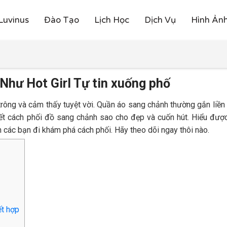
Luvinus
Đào Tạo
Lịch Học
Dịch Vụ
Hình Ản
Như Hot Girl Tự tin xuống phố
rông và cảm thấy tuyệt vời. Quần áo sang chảnh thường gắn liền 
biết cách phối đồ sang chảnh sao cho đẹp và cuốn hút. Hiểu đượ
n các bạn đi khám phá cách phối. Hãy theo dõi ngay thôi nào.
ết hợp