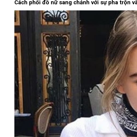
Cách phối đồ nữ sang chảnh với sự pha trộn v