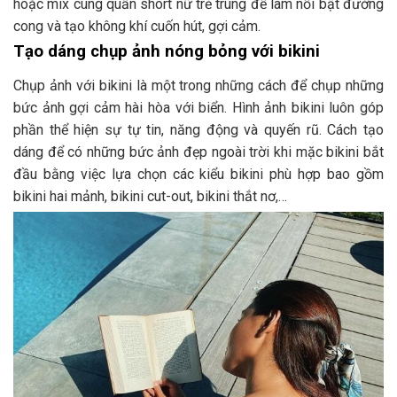
hoặc mix cùng quần short nữ trẻ trung để làm nổi bật đường
cong và tạo không khí cuốn hút, gợi cảm.
Tạo dáng chụp ảnh nóng bỏng với bikini
Chụp ảnh với bikini là một trong những cách để chụp những
bức ảnh gợi cảm hài hòa với biển. Hình ảnh bikini luôn góp
phần thể hiện sự tự tin, năng động và quyến rũ. Cách tạo
dáng để có những bức ảnh đẹp ngoài trời khi mặc bikini bắt
đầu bằng việc lựa chọn các kiểu bikini phù hợp bao gồm
bikini hai mảnh, bikini cut-out, bikini thắt nơ,…