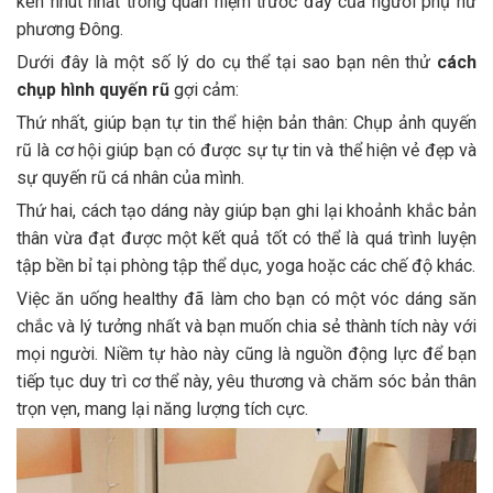
kén nhút nhát trong quan niệm trước đây của người phụ nữ
phương Đông.
Dưới đây là một số lý do cụ thể tại sao bạn nên thử
cách
chụp hình quyến rũ
gợi cảm:
Thứ nhất, giúp bạn tự tin thể hiện bản thân: Chụp ảnh quyến
rũ là cơ hội giúp bạn có được sự tự tin và thể hiện vẻ đẹp và
sự quyến rũ cá nhân của mình.
Thứ hai, cách tạo dáng này giúp bạn ghi lại khoảnh khắc bản
thân vừa đạt được một kết quả tốt có thể là quá trình luyện
tập bền bỉ tại phòng tập thể dục, yoga hoặc các chế độ khác.
Việc ăn uống healthy đã làm cho bạn có một vóc dáng săn
chắc và lý tưởng nhất và bạn muốn chia sẻ thành tích này với
mọi người. Niềm tự hào này cũng là nguồn động lực để bạn
tiếp tục duy trì cơ thể này, yêu thương và chăm sóc bản thân
trọn vẹn, mang lại năng lượng tích cực.