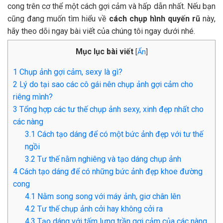
cong trên cơ thể một cách gợi cảm và hấp dẫn nhất. Nếu bạn
cũng đang muốn tìm hiểu về
cách chụp hình quyến rũ
này,
hãy theo dõi ngay bài viết của chúng tôi ngay dưới nhé.
Mục lục bài viết
[
Ẩn
]
1
Chụp ảnh gợi cảm, sexy là gì?
2
Lý do tại sao các cô gái nên chụp ảnh gợi cảm cho
riêng mình?
3
Tổng hợp các tư thế chụp ảnh sexy, xinh đẹp nhất cho
các nàng
3.1
Cách tạo dáng để có một bức ảnh đẹp với tư thế
ngồi
3.2
Tư thế nằm nghiêng và tạo dáng chụp ảnh
4
Cách tạo dáng để có những bức ảnh đẹp khoe đường
cong
4.1
Nằm song song với máy ảnh, giơ chân lên
4.2
Tư thế chụp ảnh cởi hay không cởi ra
4.3
Tạo dáng với tấm lưng trần gợi cảm của các nàng