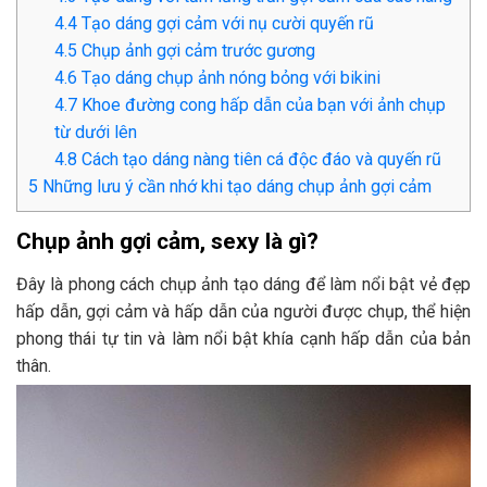
4.4
Tạo dáng gợi cảm với nụ cười quyến rũ
4.5
Chụp ảnh gợi cảm trước gương
4.6
Tạo dáng chụp ảnh nóng bỏng với bikini
4.7
Khoe đường cong hấp dẫn của bạn với ảnh chụp
từ dưới lên
4.8
Cách tạo dáng nàng tiên cá độc đáo và quyến rũ
5
Những lưu ý cần nhớ khi tạo dáng chụp ảnh gợi cảm
Chụp ảnh gợi cảm, sexy là gì?
Đây là phong cách chụp ảnh tạo dáng để làm nổi bật vẻ đẹp
hấp dẫn, gợi cảm và hấp dẫn của người được chụp, thể hiện
phong thái tự tin và làm nổi bật khía cạnh hấp dẫn của bản
thân.