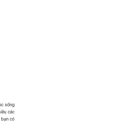
uộc sống
hiều các
 bạn có