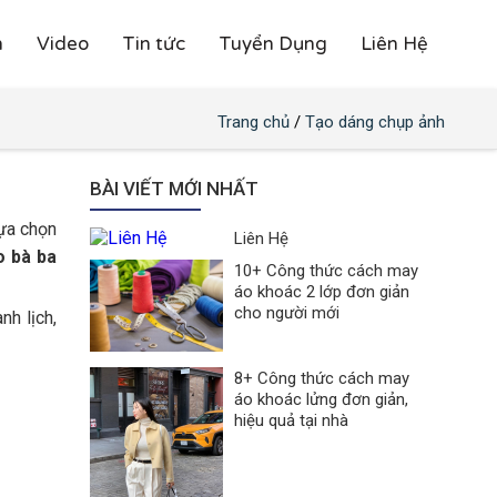
h
Video
Tin tức
Tuyển Dụng
Liên Hệ
Trang chủ
/
Tạo dáng chụp ảnh
BÀI VIẾT MỚI NHẤT
lựa chọn
Liên Hệ
o bà ba
10+ Công thức cách may
áo khoác 2 lớp đơn giản
cho người mới
nh lịch,
8+ Công thức cách may
áo khoác lửng đơn giản,
hiệu quả tại nhà