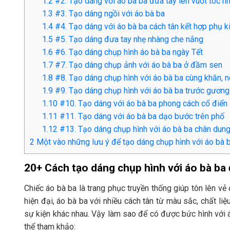
1.2
#2. Tạo dáng với áo bà ba đưa tay lên vuốt tóc n
1.3
#3. Tạo dáng ngồi với áo bà ba
1.4
#4. Tạo dáng với áo bà ba cách tân kết hợp phụ k
1.5
#5. Tạo dáng đưa tay nhẹ nhàng che nắng
1.6
#6. Tạo dáng chụp hình áo bà ba ngày Tết
1.7
#7. Tạo dáng chụp ảnh với áo bà ba ở đầm sen
1.8
#8. Tạo dáng chụp hình với áo bà ba cùng khăn, n
1.9
#9. Tạo dáng chụp hình với áo bà ba trước gương
1.10
#10. Tạo dáng với áo bà ba phong cách cổ điển
1.11
#11. Tạo dáng với áo bà ba dạo bước trên phố
1.12
#13. Tạo dáng chụp hình với áo bà ba chân dun
2
Một vào những lưu ý để tạo dáng chụp hình với áo bà 
20+ Cách tạo dáng chụp hình với áo bà ba
Chiếc áo bà ba là trang phục truyền thống giúp tôn lên v
hiện đại, áo bà ba với nhiều cách tân từ màu sắc, chất li
sự kiện khác nhau. Vậy làm sao để có được bức hình với 
thể tham khảo: