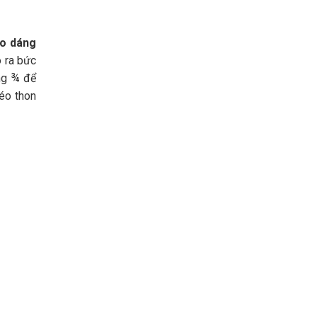
ạo dáng
o ra bức
êng ¾ để
éo thon