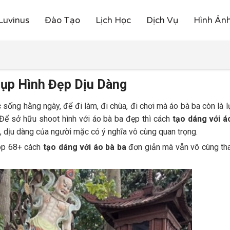
Luvinus
Đào Tạo
Lịch Học
Dịch Vụ
Hình Ản
hụp Hình Đẹp Dịu Dàng
 sống hằng ngày, để đi làm, đi chùa, đi chơi mà áo bà ba còn là 
Để sở hữu shoot hình với áo bà ba đẹp thì cách
tạo dáng với á
 dịu dàng của người mặc có ý nghĩa vô cùng quan trọng.
top 68+ cách
tạo dáng với áo bà ba
đơn giản mà vẫn vô cùng tha