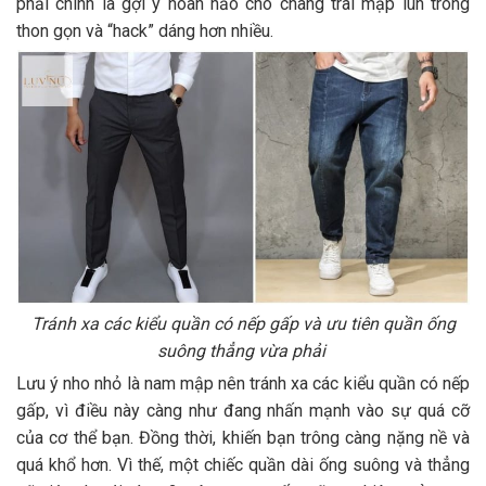
phải chính là gợi ý hoàn hảo cho chàng trai mập lùn trông
thon gọn và “hack” dáng hơn nhiều.
Tránh xa các kiểu quần có nếp gấp và ưu tiên quần ống
suông thẳng vừa phải
Lưu ý nho nhỏ là nam mập nên tránh xa các kiểu quần có nếp
gấp, vì điều này càng như đang nhấn mạnh vào sự quá cỡ
của cơ thể bạn. Đồng thời, khiến bạn trông càng nặng nề và
quá khổ hơn. Vì thế, một chiếc quần dài ống suông và thẳng