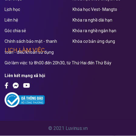
Lịch học
Khóa học Vest- Mangto
Liên hệ
Khóa ra nghề dài hạn
Góc chia sẻ
Khóa ra nghề ngắn hạn
Chính sách bảo mật - thanh
Khóa cơ bản ứng dụng
LỊCH LÀM VIỆC
toán - điều khoản sử dụng
Giờ làm việc: từ 8h00 đến 20h30, từ Thứ Hai đến Thứ Bảy
Liên kết mạng xã hội
© 2021 Luvinus.vn