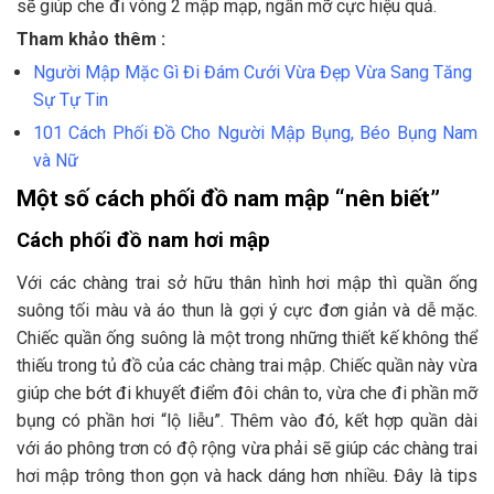
sẽ giúp che đi vòng 2 mập mạp, ngấn mỡ cực hiệu quả.
Tham khảo thêm :
Người Mập Mặc Gì Đi Đám Cưới Vừa Đẹp Vừa Sang Tăng
Sự Tự Tin
101 Cách Phối Đồ Cho Người Mập Bụng, Béo Bụng Nam
và Nữ
Một số cách phối đồ nam mập “nên biết”
Cách phối đồ nam hơi mập
Với các chàng trai sở hữu thân hình hơi mập thì quần ống
suông tối màu và áo thun là gợi ý cực đơn giản và dễ mặc.
Chiếc quần ống suông là một trong những thiết kế không thể
thiếu trong tủ đồ của các chàng trai mập. Chiếc quần này vừa
giúp che bớt đi khuyết điểm đôi chân to, vừa che đi phần mỡ
bụng có phần hơi “lộ liễu”. Thêm vào đó, kết hợp quần dài
với áo phông trơn có độ rộng vừa phải sẽ giúp các chàng trai
hơi mập trông thon gọn và hack dáng hơn nhiều. Đây là tips