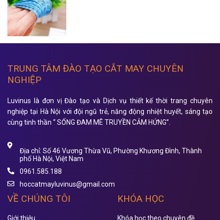
TRUNG TÂM ĐÀO TẠO CẮT MAY CHUYÊN
NGHIỆP
Luvinus là đơn vị Đào tạo và Dịch vụ thiết kế thời trang chuyên
nghiệp tại Hà Nội với đội ngũ trẻ, năng động nhiệt huyết, sáng tạo
cùng tinh thần “ SỐNG ĐAM MÊ TRUYỀN CẢM HỨNG”.
Địa chỉ: Số 46 Vương Thừa Vũ, Phường Khương Đình, Thành
phố Hà Nội, Việt Nam
0961.585.188
hoccatmayluvinus@gmail.com
VỀ CHÚNG TÔI
KHÓA HỌC
Giới thiệu
Khóa học theo chuyên đề