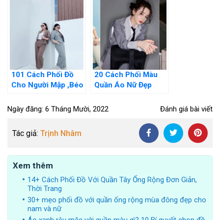
Hack Dáng
101 Cách Phối Đồ
20 Cách Phối Màu
Cho Người Mập ,Béo
Quần Áo Nữ Đẹp
,Lùn Che Mọi Khuyết
Nhất Dành Cho Cô
Điểm
Nàng Công Sở
Ngày đăng: 6 Tháng Mười, 2022
Đánh giá bài viết
Tác giả:
Trịnh Nhâm
Xem thêm
14+ Cách Phối Đồ Với Quần Tây Ống Rộng Đơn Giản,
Thời Trang
30+ mẹo phối đồ với quần ống rộng mùa đông đẹp cho
nam và nữ