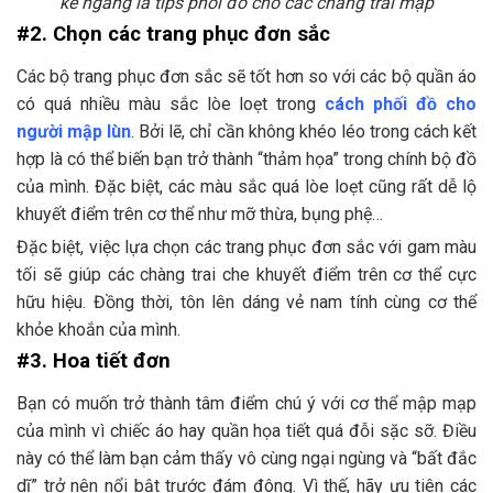
kẻ ngang là tips phối đồ cho các chàng trai mập
#2. Chọn các trang phục đơn sắc
Các bộ trang phục đơn sắc sẽ tốt hơn so với các bộ quần áo
có quá nhiều màu sắc lòe loẹt trong
cách phối đồ cho
người mập lùn
. Bởi lẽ, chỉ cần không khéo léo trong cách kết
hợp là có thể biến bạn trở thành “thảm họa” trong chính bộ đồ
của mình. Đặc biệt, các màu sắc quá lòe loẹt cũng rất dễ lộ
khuyết điểm trên cơ thể như mỡ thừa, bụng phệ…
Đặc biệt, việc lựa chọn các trang phục đơn sắc với gam màu
tối sẽ giúp các chàng trai che khuyết điểm trên cơ thể cực
hữu hiệu. Đồng thời, tôn lên dáng vẻ nam tính cùng cơ thể
khỏe khoắn của mình.
#3. Hoa tiết đơn
Bạn có muốn trở thành tâm điểm chú ý với cơ thể mập mạp
của mình vì chiếc áo hay quần họa tiết quá đỗi sặc sỡ. Điều
này có thể làm bạn cảm thấy vô cùng ngại ngùng và “bất đắc
dĩ” trở nên nổi bật trước đám đông. Vì thế, hãy ưu tiên các