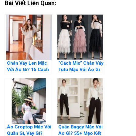
Bài Viết Liên Quan:
Chân Váy Len Mặc
“Cách Mix” Chân Váy
Với Áo Gì? 15 Cách
Tutu Mặc Với Áo Gì
Mix Đồ Chuẩn Style
Để Thật Xinh Đẹp Và
Nhất
Cuốn Hút?
Áo Croptop Mặc Với
Quần Baggy Mặc Với
Quần Gì, Váy Gì?
Áo Gì? 55+ Mẹo Kết