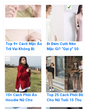
101+ Cách mix đồ
Hợp Cho Nàng Thêm
Chuẩn Đẹp
Xinh
Top 9+ Cách Mặc Áo
Đi Đám Cưới Nên
Trễ Vai Không Bị
Mặc Gì? “Gợi ý” 50
Tuột, Không Lộ Dây
Set Đồ Đám Cưới
Áo
Đẹp Nhất
10+ Cách Phối Áo
Top 25 Cách Phối Đồ
Hoodie Nữ Cho
Cho Nữ Tuổi 15 Thu
người “Mập” Cực Kỳ
Hút Mọi “Ánh Mắt”