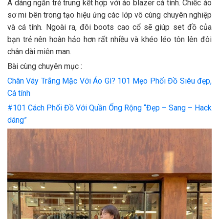
A dáng ngắn trẻ trung kết hợp với áo blazer cá tính. Chiếc áo
sơ mi bên trong tạo hiệu ứng các lớp vô cùng chuyên nghiệp
và cá tính. Ngoài ra, đôi boots cao cổ sẽ giúp set đồ của
bạn trẻ nên hoàn hảo hơn rất nhiều và khéo léo tôn lên đôi
chân dài miên man.
Bài cùng chuyên mục :
Chân Váy Trắng Mặc Với Áo Gì? 101 Mẹo Phối Đồ Siêu đẹp,
Cá tính
#101 Cách Phối Đồ Với Quần Ống Rộng “Đẹp – Sang – Hack
dáng”