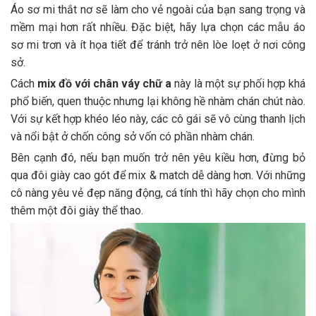
Áo sơ mi thắt nơ sẽ làm cho vẻ ngoài của bạn sang trọng và
mềm mại hơn rất nhiều. Đặc biệt, hãy lựa chọn các mẫu áo
sơ mi trơn và ít họa tiết để tránh trở nên lòe loẹt ở nơi công
sở.
Cách
mix đồ với chân váy chữ a
này là một sự phối hợp khá
phổ biến, quen thuộc nhưng lại không hề nhàm chán chút nào.
Với sự kết hợp khéo léo này, các cô gái sẽ vô cùng thanh lịch
và nổi bật ở chốn công sở vốn có phần nhàm chán.
Bên cạnh đó, nếu bạn muốn trở nên yêu kiều hơn, đừng bỏ
qua đôi giày cao gót để mix & match dễ dàng hơn. Với những
cô nàng yêu vẻ đẹp năng động, cá tính thì hãy chọn cho mình
thêm một đôi giày thể thao.