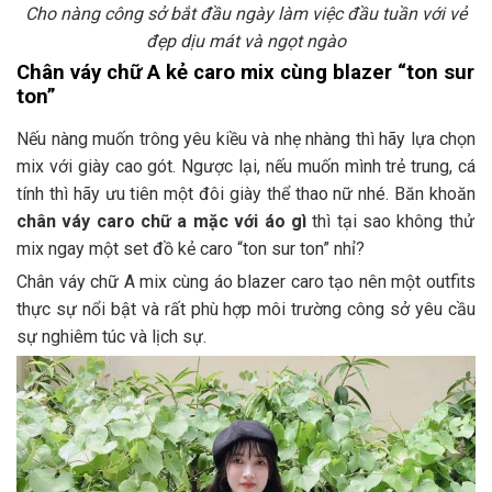
Cho nàng công sở bắt đầu ngày làm việc đầu tuần với vẻ
đẹp dịu mát và ngọt ngào
Chân váy chữ A kẻ caro mix cùng blazer “ton sur
ton”
Nếu nàng muốn trông yêu kiều và nhẹ nhàng thì hãy lựa chọn
mix với giày cao gót. Ngược lại, nếu muốn mình trẻ trung, cá
tính thì hãy ưu tiên một đôi giày thể thao nữ nhé. Băn khoăn
chân váy caro chữ a mặc với áo gì
thì tại sao không thử
mix ngay một set đồ kẻ caro “ton sur ton” nhỉ?
Chân váy chữ A mix cùng áo blazer caro tạo nên một outfits
thực sự nổi bật và rất phù hợp môi trường công sở yêu cầu
sự nghiêm túc và lịch sự.