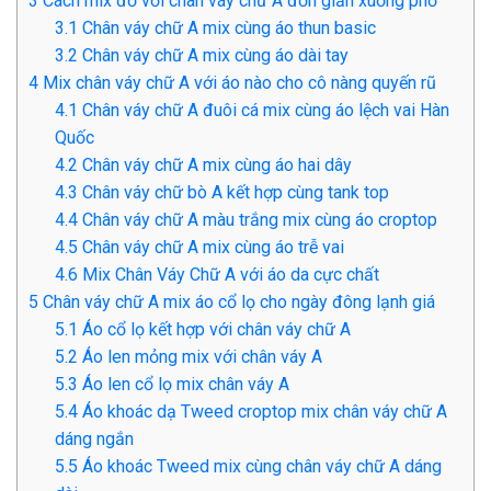
3
Cách mix đồ với chân váy chữ A đơn giản xuống phố
3.1
Chân váy chữ A mix cùng áo thun basic
3.2
Chân váy chữ A mix cùng áo dài tay
4
Mix chân váy chữ A với áo nào cho cô nàng quyến rũ
4.1
Chân váy chữ A đuôi cá mix cùng áo lệch vai Hàn
Quốc
4.2
Chân váy chữ A mix cùng áo hai dây
4.3
Chân váy chữ bò A kết hợp cùng tank top
4.4
Chân váy chữ A màu trắng mix cùng áo croptop
4.5
Chân váy chữ A mix cùng áo trễ vai
4.6
Mix Chân Váy Chữ A với áo da cực chất
5
Chân váy chữ A mix áo cổ lọ cho ngày đông lạnh giá
5.1
Áo cổ lọ kết hợp với chân váy chữ A
5.2
Áo len mỏng mix với chân váy A
5.3
Áo len cổ lọ mix chân váy A
5.4
Áo khoác dạ Tweed croptop mix chân váy chữ A
dáng ngắn
5.5
Áo khoác Tweed mix cùng chân váy chữ A dáng