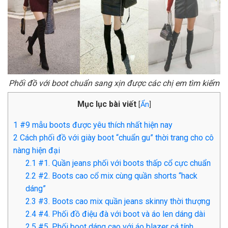
Phối đồ với boot chuẩn sang xịn được các chị em tìm kiếm
Mục lục bài viết
[
Ẩn
]
1
#9 mẫu boots được yêu thích nhất hiện nay
2
Cách phối đồ với giày boot “chuẩn gu” thời trang cho cô
nàng hiện đại
2.1
#1. Quần jeans phối với boots thấp cổ cực chuẩn
2.2
#2. Boots cao cổ mix cùng quần shorts “hack
dáng”
2.3
#3. Boots cao mix quần jeans skinny thời thượng
2.4
#4. Phối đồ điệu đà với boot và áo len dáng dài
2.5
#5. Phối boot dáng cao với áo blazer cá tính