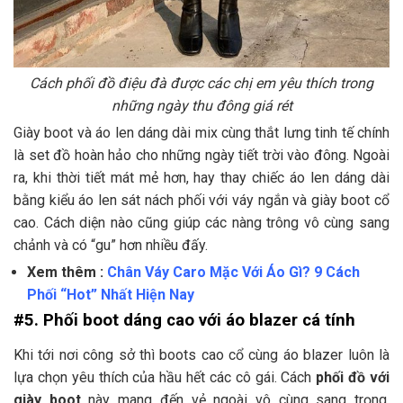
Cách phối đồ điệu đà được các chị em yêu thích trong
những ngày thu đông giá rét
Giày boot và áo len dáng dài mix cùng thắt lưng tinh tế chính
là set đồ hoàn hảo cho những ngày tiết trời vào đông. Ngoài
ra, khi thời tiết mát mẻ hơn, hay thay chiếc áo len dáng dài
bằng kiểu áo len sát nách phối với váy ngắn và giày boot cổ
cao. Cách diện nào cũng giúp các nàng trông vô cùng sang
chảnh và có “gu” hơn nhiều đấy.
Xem thêm :
Chân Váy Caro Mặc Với Áo Gì? 9 Cách
Phối “Hot” Nhất Hiện Nay
#5. Phối boot dáng cao với áo blazer cá tính
Khi tới nơi công sở thì boots cao cổ cùng áo blazer luôn là
lựa chọn yêu thích của hầu hết các cô gái. Cách
phối đồ với
giày boot
này mang đến vẻ ngoài vô cùng sang trọng,