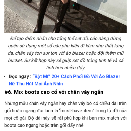
Để tạo điểm nhấn cho tổng thể set đồ, các nàng đừng
quên sử dụng một số các phụ kiện đi kèm như thắt lưng
da, chân váy ton sur ton với áo blazer hoặc đội thêm mũ
bucket. Sự kết hợp này sẽ giúp set đồ trông tinh tế và cá
tính hơn nhiều đấy.
Đọc ngay :
“Bật Mí” 20+ Cách Phối Đồ Với Áo Blazer
Nữ Thu Hút Mọi Ánh Nhìn
#6. Mix boots cao cổ với chân váy ngắn
Những mẫu chân váy ngắn hay chân váy bò có chiều dài trên
gối hoặc ngang đùi luôn là “must-have item” trong tủ đồ của
mọi cô gái. Độ dài này sẽ rất phù hợp khi bạn mix match với
boots cao ngang hoặc trên gối đấy nhé.