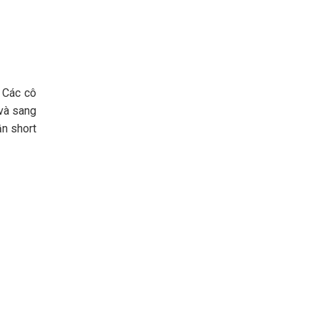
 Các cô
 và sang
ần short