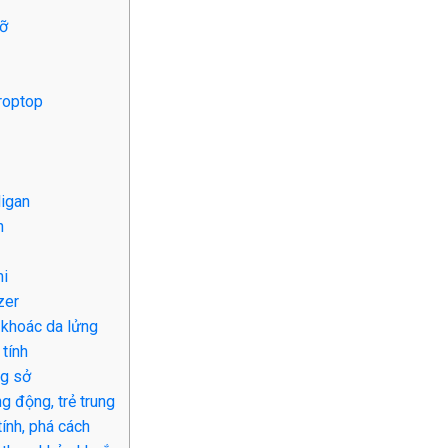
lỡ
roptop
digan
n
mi
zer
 khoác da lửng
tính
ng sở
 động, trẻ trung
ính, phá cách