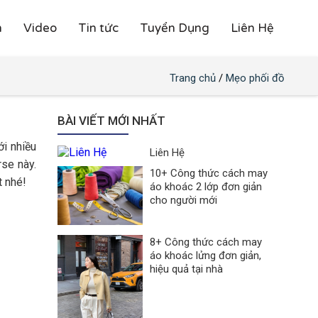
h
Video
Tin tức
Tuyển Dụng
Liên Hệ
Trang chủ
/
Mẹo phối đồ
BÀI VIẾT MỚI NHẤT
ới nhiều
Liên Hệ
rse này.
10+ Công thức cách may
t nhé!
áo khoác 2 lớp đơn giản
cho người mới
8+ Công thức cách may
áo khoác lửng đơn giản,
hiệu quả tại nhà