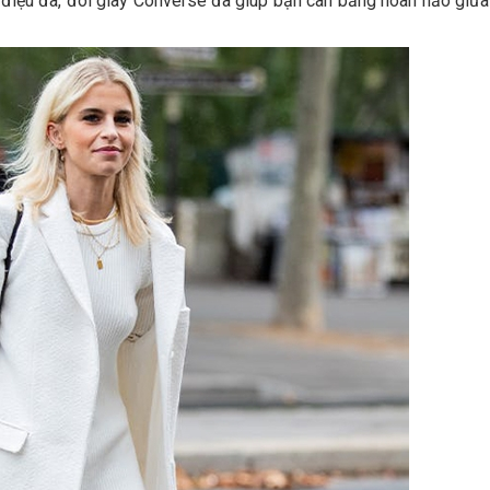
bê điệu đà, đôi giày Converse đã giúp bạn cân bằng hoàn hảo giữ