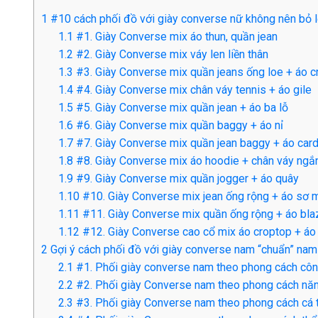
1
#10 cách phối đồ với giày converse nữ không nên bỏ 
1.1
#1. Giày Converse mix áo thun, quần jean
1.2
#2. Giày Converse mix váy len liền thân
1.3
#3. Giày Converse mix quần jeans ống loe + áo c
1.4
#4. Giày Converse mix chân váy tennis + áo gile
1.5
#5. Giày Converse mix quần jean + áo ba lỗ
1.6
#6. Giày Converse mix quần baggy + áo nỉ
1.7
#7. Giày Converse mix quần jean baggy + áo car
1.8
#8. Giày Converse mix áo hoodie + chân váy ngắ
1.9
#9. Giày Converse mix quần jogger + áo quây
1.10
#10. Giày Converse mix jean ống rộng + áo sơ 
1.11
#11. Giày Converse mix quần ống rộng + áo bla
1.12
#12. Giày Converse cao cổ mix áo croptop + áo
2
Gợi ý cách phối đồ với giày converse nam “chuẩn” nam 
2.1
#1. Phối giày converse nam theo phong cách cô
2.2
#2. Phối giày Converse nam theo phong cách năng
2.3
#3. Phối giày Converse nam theo phong cách cá t