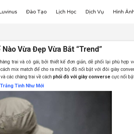
Luvinus
Đào Tạo
Lịch Học
Dịch Vụ
Hình Ản
ế Nào Vừa Đẹp Vừa Bắt “Trend”
àng trai và cô gái, bởi thiết kế đơn giản, dễ phối lại phù hợp v
 cách mix match để cho ra một bộ đồ nổi bật với đôi giày conve
 và các chàng trai về cách
phối đồ với giày converse
cực nổi bậ
 Trắng Tinh Như Mới