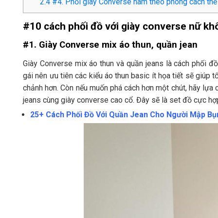
2.4
#4. Phối giày Converse nam theo phong cách thể
#10 cách phối đồ với giày converse nữ kh
#1. Giày Converse mix áo thun, quần jean
Giày Converse mix áo thun và quần jeans là cách phối đ
gái nên ưu tiên các kiểu áo thun basic ít họa tiết sẽ giúp
chảnh hơn. Còn nếu muốn phá cách hơn một chút, hãy lựa 
jeans cùng giày converse cao cổ. Đây sẽ là set đồ cực hợp
25+ Cách Phối Đồ Với Quần Jean Cho Người Mập B