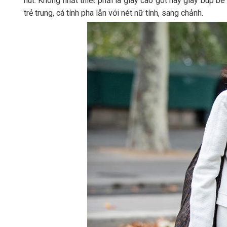
hút. Không nhất thiết phải là giày cao gót hay giày búp 
trẻ trung, cá tính pha lẫn với nét nữ tính, sang chảnh.