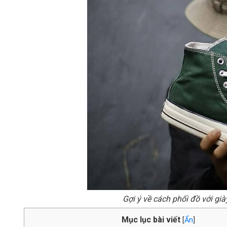
Gợi ý về cách phối đồ với gi
Mục lục bài viết
[
Ẩn
]