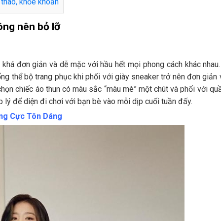
 thao, khỏe khoắn
ông nên bỏ lỡ
ồ khá đơn giản và dễ mặc với hầu hết mọi phong cách khác nhau.
 tổng thể bộ trang phục khi phối với giày sneaker trở nên đơn giản
chọn chiếc áo thun có màu sắc “màu mè” một chút và phối với qu
 lý để diện đi chơi với bạn bè vào mỗi dịp cuối tuần đấy.
ụng Cực Tôn Dáng