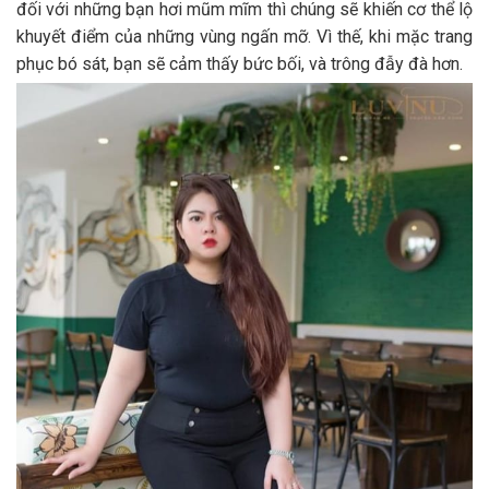
đối với những bạn hơi mũm mĩm thì chúng sẽ khiến cơ thể lộ
khuyết điểm của những vùng ngấn mỡ. Vì thế, khi mặc trang
phục bó sát, bạn sẽ cảm thấy bức bối, và trông đẫy đà hơn.