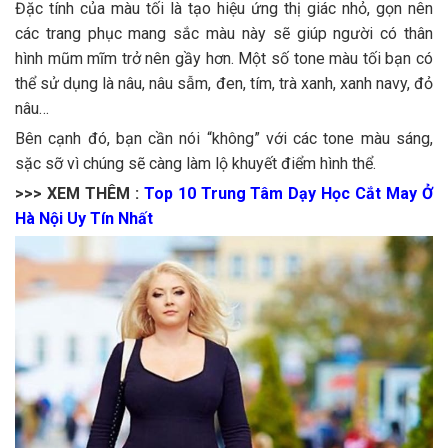
Đặc tính của màu tối là tạo hiệu ứng thị giác nhỏ, gọn nên
các trang phục mang sắc màu này sẽ giúp người có thân
hình mũm mĩm trở nên gầy hơn. Một số tone màu tối bạn có
thể sử dụng là nâu, nâu sẫm, đen, tím, trà xanh, xanh navy, đỏ
nâu…
Bên cạnh đó, bạn cần nói “không” với các tone màu sáng,
sặc sỡ vì chúng sẽ càng làm lộ khuyết điểm hình thể.
>>> XEM THÊM :
Top 10 Trung Tâm Dạy Học Cắt May Ở
Hà Nội Uy Tín Nhất