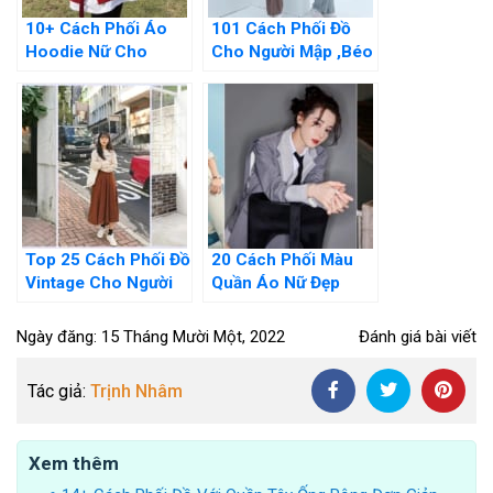
10+ Cách Phối Áo
101 Cách Phối Đồ
Hoodie Nữ Cho
Cho Người Mập ,Béo
người “Mập” Cực Kỳ
,Lùn Che Mọi Khuyết
Hack Dáng
Điểm
Top 25 Cách Phối Đồ
20 Cách Phối Màu
Vintage Cho Người
Quần Áo Nữ Đẹp
Béo Cực Thon Gọn,
Nhất Dành Cho Cô
Xinh Xắn
Nàng Công Sở
Ngày đăng: 15 Tháng Mười Một, 2022
Đánh giá bài viết
Tác giả:
Trịnh Nhâm
Xem thêm