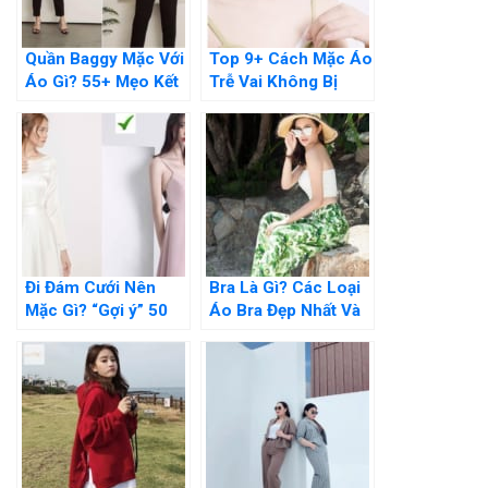
Quần Baggy Mặc Với
Top 9+ Cách Mặc Áo
Áo Gì? 55+ Mẹo Kết
Trễ Vai Không Bị
Hợp Cho Nàng Thêm
Tuột, Không Lộ Dây
Xinh
Áo
Đi Đám Cưới Nên
Bra Là Gì? Các Loại
Mặc Gì? “Gợi ý” 50
Áo Bra Đẹp Nhất Và
Set Đồ Đám Cưới
101 Cách Phối Đồ
Đẹp Nhất