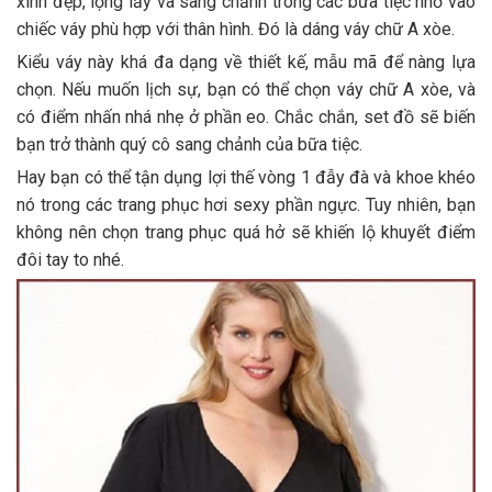
xinh đẹp, lộng lẫy và sang chảnh trong các bữa tiệc nhờ vào
chiếc váy phù hợp với thân hình. Đó là dáng váy chữ A xòe.
Kiểu váy này khá đa dạng về thiết kế, mẫu mã để nàng lựa
chọn. Nếu muốn lịch sự, bạn có thể chọn váy chữ A xòe, và
có điểm nhấn nhá nhẹ ở phần eo. Chắc chắn, set đồ sẽ biến
bạn trở thành quý cô sang chảnh của bữa tiệc.
Hay bạn có thể tận dụng lợi thế vòng 1 đẫy đà và khoe khéo
nó trong các trang phục hơi sexy phần ngực. Tuy nhiên, bạn
không nên chọn trang phục quá hở sẽ khiến lộ khuyết điểm
đôi tay to nhé.