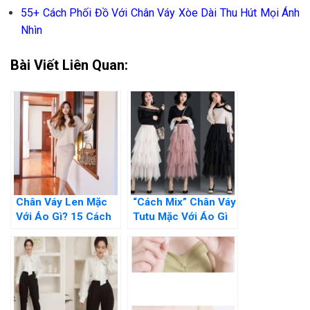
55+ Cách Phối Đồ Với Chân Váy Xòe Dài Thu Hút Mọi Ánh
Nhìn
Bài Viết Liên Quan:
Chân Váy Len Mặc
“Cách Mix” Chân Váy
Với Áo Gì? 15 Cách
Tutu Mặc Với Áo Gì
Mix Đồ Chuẩn Style
Để Thật Xinh Đẹp Và
Nhất
Cuốn Hút?