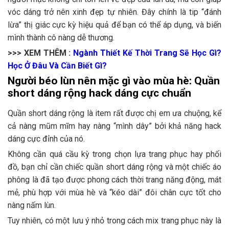
vóc dáng trở nên xinh đẹp tự nhiên. Đây chính là tip “đánh
lừa” thị giác cực kỳ hiệu quả để bạn có thể áp dụng, và biến
mình thành cô nàng dễ thương.
>>> XEM THÊM :
Ngành Thiết Kế Thời Trang Sẽ Học Gì?
Học Ở Đâu Và Cần Biết Gì?
Người béo lùn nên mặc gì vào mùa hè: Quần
short dáng rộng hack dáng cực chuẩn
Quần short dáng rộng là item rất được chị em ưa chuộng, kể
cả nàng mũm mĩm hay nàng “mình dây” bởi khả năng hack
dáng cực đỉnh của nó.
Không cần quá cầu kỳ trong chọn lựa trang phục hay phối
đồ, bạn chỉ cần chiếc quần short dáng rộng và một chiếc áo
phông là đã tạo được phong cách thời trang năng động, mát
mẻ, phù hợp với mùa hè và “kéo dài” đôi chân cực tốt cho
nàng nấm lùn.
Tuy nhiên, có một lưu ý nhỏ trong cách mix trang phục này là