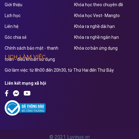
Giới thiệu
Khóa học theo chuyên đề
Lịch học
Khóa học Vest- Mangto
Liên hệ
Khóa ra nghề dài hạn
Góc chia sẻ
Khóa ra nghề ngắn hạn
Chính sách bảo mật - thanh
Khóa cơ bản ứng dụng
LỊCH LÀM VIỆC
toán - điều khoản sử dụng
Giờ làm việc: từ 8h00 đến 20h30, từ Thứ Hai đến Thứ Bảy
Liên kết mạng xã hội
© 2021 Luvinus.vn