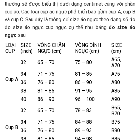
thường sẽ được biểu thị dưới dạng centimet cùng với phần
cúp áo. Các loại cúp áo ngực phổ biến bao gồm cup A, cup B
và cup C. Sau đây là thông số size áo ngực theo dạng số đo
đo size áo ngực cup ngực cụ thể như bảng
đo size áo
ngực
sau:
LOẠI
SIZE
VÒNG CHÂN
VÒNG ĐỈNH
SIZE
CUP
(inch)
NGỰC (cm)
NGỰC (cm)
(cm)
A65,
32
65 – 70
75 – 80
A70
34
71 – 75
81 – 85
A75
Cup A
36
76 – 80
86 – 90
A80
38
81 – 85
91 – 95
A85
40
86 – 90
96 – 100
A90
B65,
32
65 – 70
78 – 83
B70
34
71 – 75
84 – 88
B75
Cup B
36
76 – 80
89 – 93
B80
38
81 – 85
94 – 98
B85