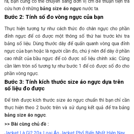
ra, bạn cũng có thể chuyển sang đơn vị cm để thuận tiện tra
cứu hơn ở những
bảng size áo ngực
nước ta.
Bước 2: Tính số đo vòng ngực của bạn
Thực hiện tương tự như cách thức đo chân ngực cho phần
đỉnh ngực để có được một thông số thứ hai trước khi tra
bảng số liệu. Dùng thước dây để quấn quanh vòng qua đỉnh
ngực của bạn hoặc là người cần đo, chú ý nên để dây ở phần
cao nhất của bầu ngực để có được số liệu chính xác. Cũng
cần làm tròn số tương tự như bước 1 để có được số đo cho
phần vòng ngực.
Bước 3: Tính kích thước size áo ngực dựa trên
số liệu đo được
Để tính được kích thước size áo ngực chuẩn thì bạn chỉ cần
thực hiện theo 2 bước trên và sử dụng kết quả để tra bảng
bảng size áo ngực
.
>> Bài cùng chủ đề :
Jacket Là Gì? 20+ Loại Áo Jacket Phổ Biến Nhất Hiện Nay