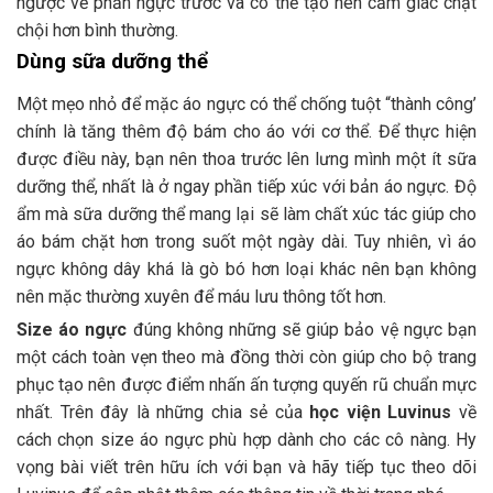
ngược về phần ngực trước và có thể tạo nên cảm giác chật
chội hơn bình thường.
Dùng sữa dưỡng thể
Một mẹo nhỏ để mặc áo ngực có thể chống tuột “thành công’
chính là tăng thêm độ bám cho áo với cơ thể. Để thực hiện
được điều này, bạn nên thoa trước lên lưng mình một ít sữa
dưỡng thể, nhất là ở ngay phần tiếp xúc với bản áo ngực. Độ
ẩm mà sữa dưỡng thể mang lại sẽ làm chất xúc tác giúp cho
áo bám chặt hơn trong suốt một ngày dài. Tuy nhiên, vì áo
ngực không dây khá là gò bó hơn loại khác nên bạn không
nên mặc thường xuyên để máu lưu thông tốt hơn.
Size áo ngực
đúng không những sẽ giúp bảo vệ ngực bạn
một cách toàn vẹn theo mà đồng thời còn giúp cho bộ trang
phục tạo nên được điểm nhấn ấn tượng quyến rũ chuẩn mực
nhất. Trên đây là những chia sẻ của
học viện Luvinus
về
cách chọn size áo ngực phù hợp dành cho các cô nàng. Hy
vọng bài viết trên hữu ích với bạn và hãy tiếp tục theo dõi