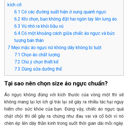
kích cỡ
6.1
Có các đường xuất hiện ở xung quanh ngực
6.2
Khi chọn, bạn không đặt hai ngón tay lên lưng áo
6.3
Vú nhô ra khỏi bầu vú
6.4
Có một khoảng cách giữa chiếc áo ngực và bức
tượng bán thân
7
Mẹo mặc áo ngực nữ không dây không bị tuột
7.1
Chọn áo chất lượng
7.2
Chú ý chọn thiết kế
7.3
Dùng sữa dưỡng thể
Tại sao nên chọn size áo ngực chuẩn?
Áo ngực không đúng với kích thước của vòng một thì sẽ
không mang lại lợi ích gì trái lại sẽ gây ra nhiều tác hại nguy
hiểm cho sức khỏe của bạn. Đúng vậy, chiếc áo ngực quá
chật chội thì dễ gây ra chứng như đau vai và cổ bởi vì nó
chèn ép lên dây thần kinh trong suốt thời gian dài mỗi ngày.