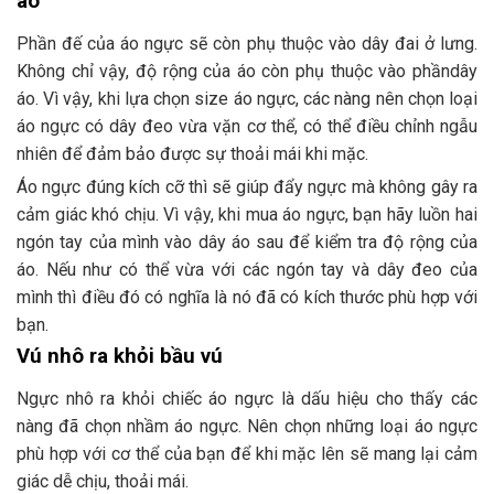
áo
Phần đế của áo ngực sẽ còn phụ thuộc vào dây đai ở lưng.
Không chỉ vậy, độ rộng của áo còn phụ thuộc vào phầndây
áo. Vì vậy, khi lựa chọn size áo ngực, các nàng nên chọn loại
áo ngực có dây đeo vừa vặn cơ thể, có thể điều chỉnh ngẫu
nhiên để đảm bảo được sự thoải mái khi mặc.
Áo ngực đúng kích cỡ thì sẽ giúp đẩy ngực mà không gây ra
cảm giác khó chịu. Vì vậy, khi mua áo ngực, bạn hãy luồn hai
ngón tay của mình vào dây áo sau để kiểm tra độ rộng của
áo. Nếu như có thể vừa với các ngón tay và dây đeo của
mình thì điều đó có nghĩa là nó đã có kích thước phù hợp với
bạn.
Vú nhô ra khỏi bầu vú
Ngực nhô ra khỏi chiếc áo ngực là dấu hiệu cho thấy các
nàng đã chọn nhầm áo ngực. Nên chọn những loại áo ngực
phù hợp với cơ thể của bạn để khi mặc lên sẽ mang lại cảm
giác dễ chịu, thoải mái.