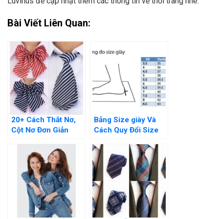
Luvinus để cập nhật thêm các thông tin về thời trang nhé.
Bài Viết Liên Quan:
20+ Cách Thắt Nơ,
Bảng Size giày Và
Cột Nơ Đơn Giản
Cách Quy Đổi Size
Nhưng Cực Kì Bắt
giày “Chính Xác
Mắt
100%”