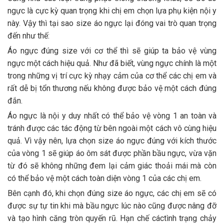
ngực là cực kỳ quan trọng khi chị em chọn lựa phụ kiện nội y
này. Vậy thì tại sao size áo ngực lại đóng vai trò quan trọng
đến như thế:
Áo ngực đúng size với cơ thể thì sẽ giúp ta bảo vệ vùng
ngực một cách hiệu quả. Như đã biết, vùng ngực chính là một
trong những vị trí cực kỳ nhạy cảm của cơ thể các chị em và
rất dễ bị tổn thương nếu không được bảo vệ một cách đúng
đắn.
Áo ngực là nội y duy nhất có thể bảo vệ vòng 1 an toàn và
tránh được các tác động từ bên ngoài một cách vô cùng hiệu
quả. Vì vậy nên, lựa chọn size áo ngực đúng với kích thước
của vòng 1 sẽ giúp áo ôm sát được phần bầu ngực, vừa vặn
từ đó sẽ không những đem lại cảm giác thoải mái mà còn
có thể bảo vệ một cách toàn diện vòng 1 của các chị em.
Bên cạnh đó, khi chọn đúng size áo ngực, các chị em sẽ có
được sự tự tin khi mà bầu ngực lúc nào cũng được nâng đỡ
và tạo hình căng tròn quyến rũ. Hạn chế cáctình trạng chảy