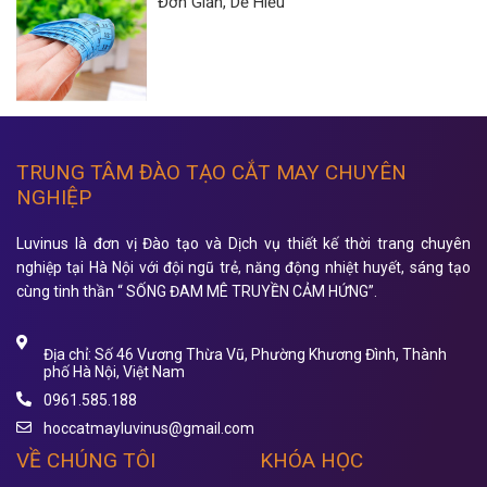
Đơn Giản, Dễ Hiểu
TRUNG TÂM ĐÀO TẠO CẮT MAY CHUYÊN
NGHIỆP
Luvinus là đơn vị Đào tạo và Dịch vụ thiết kế thời trang chuyên
nghiệp tại Hà Nội với đội ngũ trẻ, năng động nhiệt huyết, sáng tạo
cùng tinh thần “ SỐNG ĐAM MÊ TRUYỀN CẢM HỨNG”.
Địa chỉ: Số 46 Vương Thừa Vũ, Phường Khương Đình, Thành
phố Hà Nội, Việt Nam
0961.585.188
hoccatmayluvinus@gmail.com
VỀ CHÚNG TÔI
KHÓA HỌC