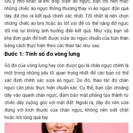
lưu ý nhỏ khác là khi đop size áo ngực, bạn chỉ nên mặc
những chiếc áo ngực thông thường thay vì áo ngực độn quá
dày để cho ra kết quả chính xác nhất. Tốt nhất là nên chọn
những chiếc áo bra hoặc áo lót vải để có thể nâng đỡ ngực
tốt mà lại không ảnh hưởng đến kết quả. Như vậy, bạn sẽ
khá đơn giản để biết được size áo ngực chuẩn của bản thân
bằng cách thực hiện theo các thao tác như sau:
Bước 1: Tính số đo vòng lưng
Số đo của vòng lưng hay còn được gọi là chân ngực chính là
một trong những yếu tố quan trọng nhất để các bạn có thể
xác định chính xác size áo ngực. Do đó, thao tác đo chân
ngực cần phải thực hiện chuẩn xác. Cụ thể, bạn cần choàng
dây vào quanh chân ngực, đảm bảo mặt phẳng tạo thành từ
chiếc dây vuông góc với mặt đất. Ngoài ra, dây đo nên vừa
đúng với kích thước của chân ngực, không nên siết chặt
hoặc nới lỏng quá tay.