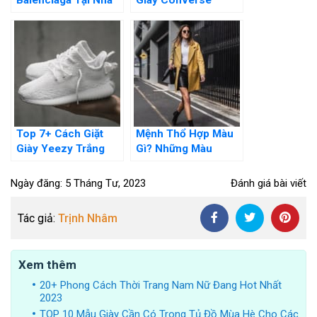
Balenciaga Tại Nhà
Giày Converse
Hiệu Quả Và Cực Kì
Trắng Tinh Như Mới
Đơn Giản
Top 7+ Cách Giặt
Mệnh Thổ Hợp Màu
Giày Yeezy Trắng
Gì? Những Màu
Sáng Như Mới,
Trang Phục Thu Hút
Không Làm Hư Giày
Tài Lộc
Ngày đăng: 5 Tháng Tư, 2023
Đánh giá bài viết
Tác giả:
Trịnh Nhâm
Xem thêm
20+ Phong Cách Thời Trang Nam Nữ Đang Hot Nhất
2023
TOP 10 Mẫu Giày Cần Có Trong Tủ Đồ Mùa Hè Cho Các