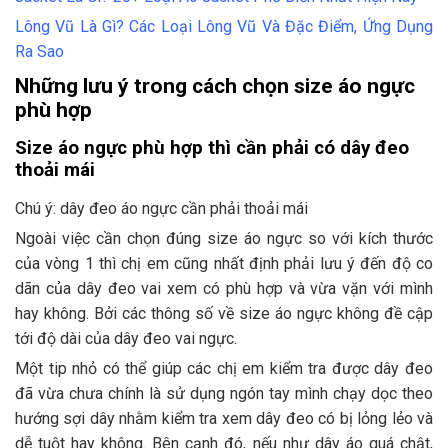
Lông Vũ Là Gì? Các Loại Lông Vũ Và Đặc Điểm, Ứng Dụng
Ra Sao
Những lưu ý trong cách chọn size áo ngực
phù hợp
Size áo ngực phù hợp thì cần phải có dây đeo
thoải mái
Chú ý: dây đeo áo ngực cần phải thoải mái
Ngoài việc cần chọn đúng size áo ngực so với kích thước
của vòng 1 thì chị em cũng nhất định phải lưu ý đến độ co
dãn của dây đeo vai xem có phù hợp và vừa vặn với mình
hay không. Bởi các thông số về size áo ngực không đề cập
tới độ dài của dây đeo vai ngực.
Một tip nhỏ có thể giúp các chị em kiểm tra được dây đeo
đã vừa chưa chính là sử dụng ngón tay mình chạy dọc theo
hướng sợi dây nhằm kiểm tra xem dây đeo có bị lỏng lẻo và
dễ tuột hay không. Bên cạnh đó, nếu như dây áo quá chật,