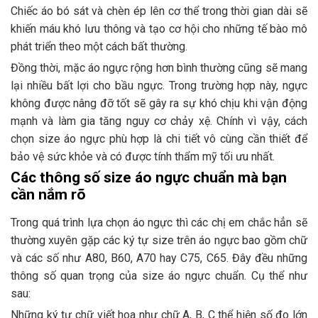
Chiếc áo bó sát và chèn ép lên cơ thể trong thời gian dài sẽ
khiến máu khó lưu thông và tạo cơ hội cho những tế bào mô
phát triển theo một cách bất thường.
Đồng thời, mặc áo ngực rộng hơn bình thường cũng sẽ mang
lại nhiều bất lợi cho bầu ngực. Trong trường hợp này, ngực
không được nâng đỡ tốt sẽ gây ra sự khó chịu khi vận động
mạnh và làm gia tăng nguy cơ chảy xệ. Chính vì vậy, cách
chọn size áo ngực phù hợp là chi tiết vô cùng cần thiết để
bảo vệ sức khỏe và có được tính thẩm mỹ tối ưu nhất.
Các thông số size áo ngực chuẩn mà bạn
cần nắm rõ
Trong quá trình lựa chọn áo ngực thì các chị em chắc hẳn sẽ
thường xuyên gặp các ký tự size trên áo ngực bao gồm chữ
và các số như A80, B60, A70 hay C75, C65. Đây đều những
thông số quan trọng của size áo ngực chuẩn. Cụ thể như
sau:
Những ký tự chữ viết hoa như chữ A, B, C thể hiện số đo lớn