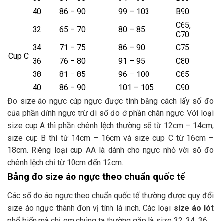
40
86 – 90
99 – 103
B90
C65,
32
65 – 70
80 – 85
C70
34
71 – 75
86 – 90
C75
Cup C
36
76 – 80
91 – 95
C80
38
81 – 85
96 – 100
C85
40
86 – 90
101 – 105
C90
Đo size áo ngực cúp ngực được tính bằng cách lấy số đo
của phần đỉnh ngực trừ đi số đo ở phần chân ngực. Với loại
size cup A thì phần chênh lệch thường sẽ từ 12cm – 14cm;
size cup B thì từ 14cm – 16cm và size cup C từ 16cm –
18cm. Riêng loại cup AA là dành cho ngực nhỏ với số đo
chênh lệch chỉ từ 10cm đến 12cm.
Bảng đo size áo ngực theo chuẩn quốc tế
Các số đo áo ngực theo chuẩn quốc tế thường được quy đổi
size áo ngực thành đơn vị tính là inch. Các loại
size áo lót
phổ biến mà chị em chúng ta thường gặp là size 32, 34, 36,…