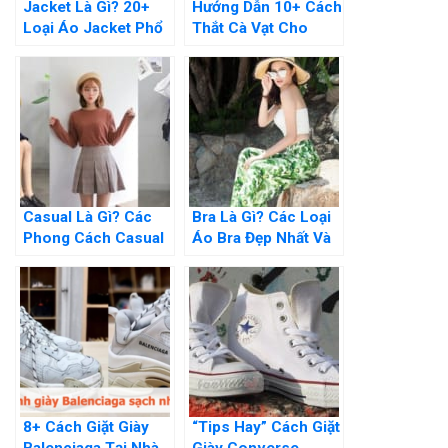
Jacket Là Gì? 20+
Hướng Dẫn 10+ Cách
Loại Áo Jacket Phổ
Thắt Cà Vạt Cho
Biến Nhất Hiện Nay
Nam giới Đơn giản
Nhất
Casual Là Gì? Các
Bra Là Gì? Các Loại
Phong Cách Casual
Áo Bra Đẹp Nhất Và
Thịnh Hành Và Cách
101 Cách Phối Đồ
Phối Đồ Đẹp
8+ Cách Giặt Giày
“Tips Hay” Cách Giặt