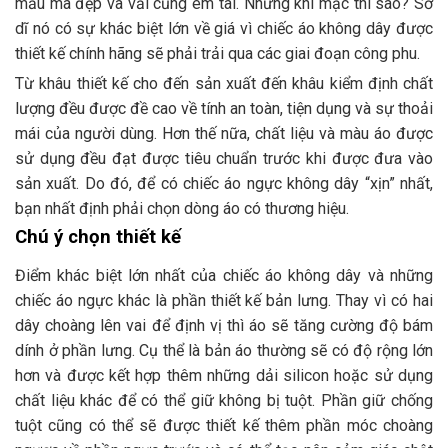
mẫu mã đẹp và vải cũng êm tai. Nhưng khi mặc thì sao? Sở
dĩ nó có sự khác biệt lớn về giá vì chiếc áo không dây được
thiết kế chính hãng sẽ phải trải qua các giai đoạn công phu.
Từ khâu thiết kế cho đến sản xuất đến khâu kiểm định chất
lượng đều được đề cao về tính an toàn, tiện dụng và sự thoải
mái của người dùng. Hơn thế nữa, chất liệu và màu áo được
sử dụng đều đạt được tiêu chuẩn trước khi được đưa vào
sản xuất. Do đó, để có chiếc áo ngực không dây “xịn” nhất,
bạn nhất định phải chọn dòng áo có thương hiệu.
Chú ý chọn thiết kế
Điểm khác biệt lớn nhất của chiếc áo không dây và những
chiếc áo ngực khác là phần thiết kế bản lưng. Thay vì có hai
dây choàng lên vai để định vị thì áo sẽ tăng cường độ bám
dính ở phần lưng. Cụ thể là bản áo thường sẽ có độ rộng lớn
hơn và được kết hợp thêm những dải silicon hoặc sử dụng
chất liệu khác để có thể giữ không bị tuột. Phần giữ chống
tuột cũng có thể sẽ được thiết kế thêm phần móc choàng