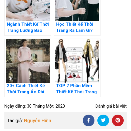
Ngành Thiết Kế Thời
Học Thiết Kế Thời
Trang Lương Bao
Trang Ra Làm Gì?
Nhiêu, Cao Hay
Những Thông Tin
Thấp?
Cần Biết
20+ Cách Thiết Kế
TOP 7 Phần Mềm
Thời Trang Áo Dài
Thiết Kế Thời Trang
Cho Người Mới Bắt
Miễn Phí Chuyên
Đầu Cực Dễ
Nghiệp Nhất
Ngày đăng: 30 Tháng Một, 2023
Đánh giá bài viết
Tác giả:
Nguyễn Hiền