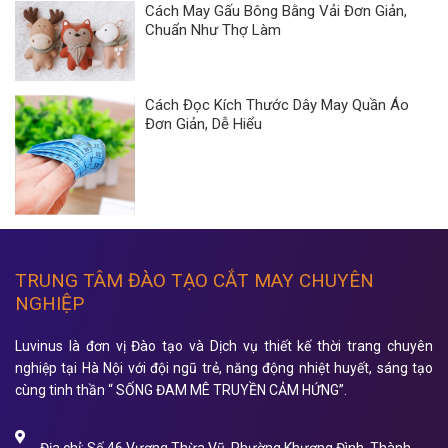
Cách May Gấu Bông Bằng Vải Đơn Giản,
Chuẩn Như Thợ Làm
Cách Đọc Kích Thước Dây May Quần Áo
Đơn Giản, Dễ Hiểu
TRUNG TÂM ĐÀO TẠO CẮT MAY CHUYÊN
NGHIỆP
Luvinus là đơn vị Đào tạo và Dịch vụ thiết kế thời trang chuyên
nghiệp tại Hà Nội với đội ngũ trẻ, năng động nhiệt huyết, sáng tạo
cùng tinh thần “ SỐNG ĐAM MÊ TRUYỀN CẢM HỨNG”.
Địa chỉ: Số 46 Vương Thừa Vũ, Phường Khương Đình, Thành