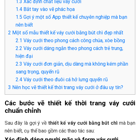
1.3
Xác định chất liệu váy cưới
1.4
Bắt tay vào vẽ phác họa
1.5
Gợi ý một số App thiết kế chuyên nghiệp mà bạn
nên biết
2
Một số mẫu thiết kế váy cưới bằng bút chì đẹp nhất
2.1
Váy cưới theo phong cách công chúa, xòe bồng
2.2
Váy cưới dáng ngắn theo phong cách trẻ trung,
hiện đại
2.3
Váy cưới đơn giản, dịu dàng mà không kém phần
sang trọng, quyến rũ
2.4
Váy cưới theo đuôi cá hở lưng quyến rũ
3
Nên học vẽ thiết kế thời trang váy cưới ở đâu uy tín?
Các bước vẽ thiết kế thời trang váy cưới
chuẩn chỉnh
Sau đây là gợi ý về
thiết kế váy cưới bằng bút chì
mà bạn
nên biết, cụ thể bao gồm các thao tác sau:
Xác định dáng người mặc và form váy cưới