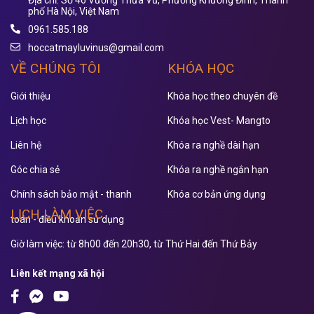
phố Hà Nội, Việt Nam
0961.585.188
hoccatmayluvinus@gmail.com
VỀ CHÚNG TÔI
KHÓA HỌC
Giới thiệu
Khóa học theo chuyên đề
Lịch học
Khóa học Vest- Mangto
Liên hệ
Khóa ra nghề dài hạn
Góc chia sẻ
Khóa ra nghề ngắn hạn
Chính sách bảo mật - thanh
Khóa cơ bản ứng dụng
LỊCH LÀM VIỆC
toán - điều khoản sử dụng
Giờ làm việc: từ 8h00 đến 20h30, từ Thứ Hai đến Thứ Bảy
Liên kết mạng xã hội