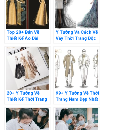
Top 20+ Bản Vẽ
Ý Tưởng Và Cách Vẽ
Thiết Kế Áo Dài
Váy Thời Trang Độc
Truyền Thống Đẹp
Đáo Cho Người Mới
Nhất
20+ Ý Tưởng Vẽ
99+ Ý Tưởng Vẽ Thời
Thiết Kế Thời Trang
Trang Nam Đẹp Nhất
Nữ Đơn Giản – Hót
Dành Cho Người Mới
Trend Hiện Nay
Bắt Đầu