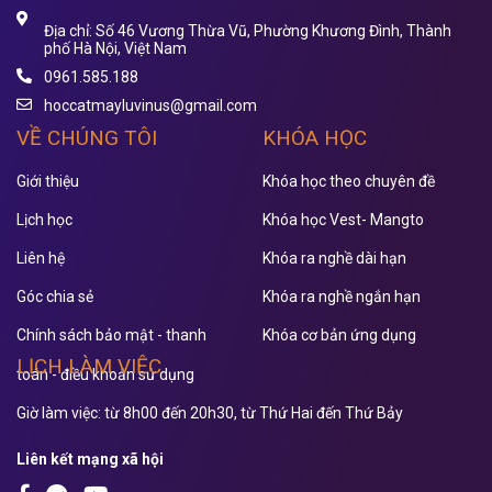
Địa chỉ: Số 46 Vương Thừa Vũ, Phường Khương Đình, Thành
phố Hà Nội, Việt Nam
0961.585.188
hoccatmayluvinus@gmail.com
VỀ CHÚNG TÔI
KHÓA HỌC
Giới thiệu
Khóa học theo chuyên đề
Lịch học
Khóa học Vest- Mangto
Liên hệ
Khóa ra nghề dài hạn
Góc chia sẻ
Khóa ra nghề ngắn hạn
Chính sách bảo mật - thanh
Khóa cơ bản ứng dụng
LỊCH LÀM VIỆC
toán - điều khoản sử dụng
Giờ làm việc: từ 8h00 đến 20h30, từ Thứ Hai đến Thứ Bảy
Liên kết mạng xã hội