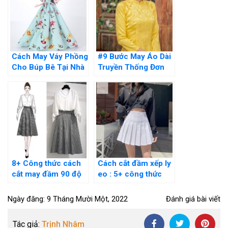
Cách May Váy Phồng
#9 Bước May Áo Dài
Cho Búp Bê Tại Nhà
Truyền Thống Đơn
Ai Cũng Làm Được
Giản Thực Hiện Tại
Nhà
8+ Công thức cách
Cách cắt đầm xếp ly
cắt may đầm 90 độ
eo : 5+ công thức
đơn giản tại nhà cực
chuẩn cho người
dễ
mới
Ngày đăng: 9 Tháng Mười Một, 2022
Đánh giá bài viết
Tác giả:
Trịnh Nhâm