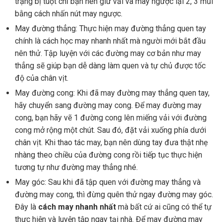
trạng bị tuột chỉ bạn nên giữ vải và may ngược lại 2, 3 mũi
bằng cách nhấn nút may ngược.
May đường thẳng: Thực hiện may đường thẳng quen tay
chính là cách học may nhanh nhất mà người mới bắt đầu
nên thử. Tập luyện với các đường may cơ bản như may
thẳng sẽ giúp bạn dễ dàng làm quen và tự chủ được tốc
độ của chân vịt.
May đường cong: Khi đã may đường may thẳng quen tay,
hãy chuyển sang đường may cong. Để may đường may
cong, bạn hãy vẽ 1 đường cong lên miếng vải với đường
cong mở rộng một chút. Sau đó, đặt vải xuống phía dưới
chân vịt. Khi thao tác may, bạn nên dùng tay đưa thật nhẹ
nhàng theo chiều của đường cong rồi tiếp tục thực hiện
tương tự như đường may thẳng nhé.
May góc: Sau khi đã tập quen với đường may thẳng và
đường may cong, thì đừng quên thử ngay đường may góc.
Đây là
cách may nhanh nhất
mà bất cứ ai cũng có thể tự
thực hiện và luyện tập ngay tại nhà. Để may đường may