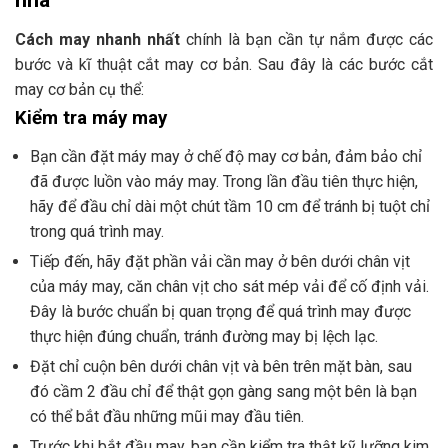
Cách may nhanh nhất
chính là bạn cần tự nắm được các
bước và kĩ thuật cắt may cơ bản. Sau đây là các bước cắt
may cơ bản cụ thể:
Kiểm tra máy may
Bạn cần đặt máy may ở chế độ may cơ bản, đảm bảo chỉ
đã được luồn vào máy may. Trong lần đầu tiên thực hiện,
hãy để đầu chỉ dài một chút tầm 10 cm để tránh bị tuột chỉ
trong quá trình may.
Tiếp đến, hãy đặt phần vải cần may ở bên dưới chân vịt
của máy may, căn chân vịt cho sát mép vải để cố định vải.
Đây là bước chuẩn bị quan trọng để quá trình may được
thực hiện đúng chuẩn, tránh đường may bị lệch lạc.
Đặt chỉ cuộn bên dưới chân vịt và bên trên mặt bàn, sau
đó cầm 2 đầu chỉ để thật gọn gàng sang một bên là bạn
có thể bắt đầu những mũi may đầu tiên.
Trước khi bắt đầu may, bạn cần kiểm tra thật kỹ lưỡng kim