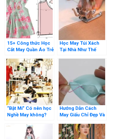
15+ Công thức Học
Học May Túi Xách
Cắt May Quần Áo Trẻ
Tại Nhà Như Thế
Em Đơn Giản Tại Nhà
Nào? Hướng Dẫn Chi
Tiết
“Bật Mí” Có nên học
Hướng Dẫn Cách
Nghề May không?
May Giấu Chỉ Đẹp Và
Những Lợi ích khi
Đơn Giản Tại Nhà
Học Nghề