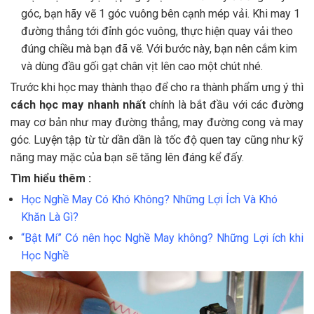
góc, bạn hãy vẽ 1 góc vuông bên cạnh mép vải. Khi may 1
đường thẳng tới đỉnh góc vuông, thực hiện quay vải theo
đúng chiều mà bạn đã vẽ. Với bước này, bạn nên cắm kim
và dùng đầu gối gạt chân vịt lên cao một chút nhé.
Trước khi học may thành thạo để cho ra thành phẩm ưng ý thì
cách học may nhanh nhất
chính là bắt đầu với các đường
may cơ bản như may đường thẳng, may đường cong và may
góc. Luyện tập từ từ dần dần là tốc độ quen tay cũng như kỹ
năng may mặc của bạn sẽ tăng lên đáng kể đấy.
Tìm hiểu thêm :
Học Nghề May Có Khó Không? Những Lợi Ích Và Khó
Khăn Là Gì?
“Bật Mí” Có nên học Nghề May không? Những Lợi ích khi
Học Nghề