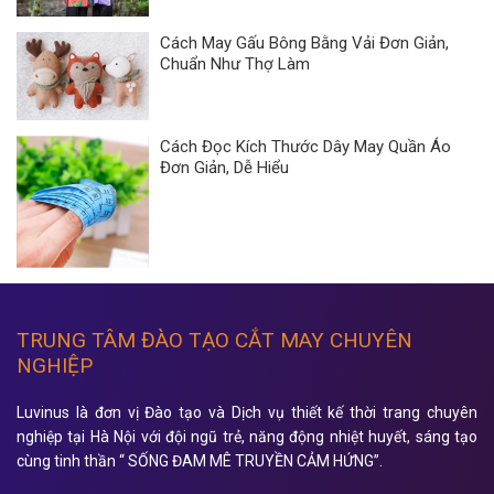
Cách May Gấu Bông Bằng Vải Đơn Giản,
Chuẩn Như Thợ Làm
Cách Đọc Kích Thước Dây May Quần Áo
Đơn Giản, Dễ Hiểu
TRUNG TÂM ĐÀO TẠO CẮT MAY CHUYÊN
NGHIỆP
Luvinus là đơn vị Đào tạo và Dịch vụ thiết kế thời trang chuyên
nghiệp tại Hà Nội với đội ngũ trẻ, năng động nhiệt huyết, sáng tạo
cùng tinh thần “ SỐNG ĐAM MÊ TRUYỀN CẢM HỨNG”.