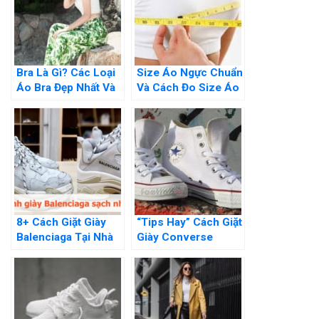
Bra Là Gì? Các Loại
Size Áo Ngực Chuẩn
Áo Bra Đẹp Nhất Và
Và Cách Đo Size Áo
101 Cách Phối Đồ
Ngực Cho Việt Nam,
Âu Mỹ
8+ Cách Giặt Giày
“Tips Hay” Cách Giặt
Balenciaga Tại Nhà
Giày Converse
Hiệu Quả Và Cực Kì
Trắng Tinh Như Mới
Đơn Giản