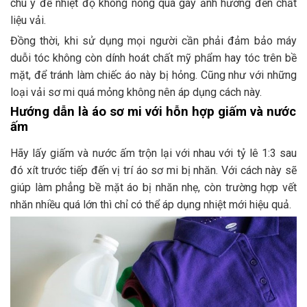
chú ý để nhiệt độ không nóng quá gây ảnh hưởng đến chất
liệu vải.
Đồng thời, khi sử dụng mọi người cần phải đảm bảo máy
duỗi tóc không còn dính hoát chất mỹ phẩm hay tóc trên bề
mặt, để tránh làm chiếc áo này bị hỏng. Cũng như với những
loại vải sơ mi quá mỏng không nên áp dụng cách này.
Hướng dẫn là áo sơ mi với hỗn hợp giấm và nước
ấm
Hãy lấy giấm và nước ấm trộn lại với nhau với tỷ lê 1:3 sau
đó xít trước tiếp đến vị trí áo sơ mi bị nhăn. Với cách này sẽ
giúp làm phẳng bề mặt áo bị nhăn nhẹ, còn trường hợp vết
nhăn nhiều quá lớn thì chỉ có thể áp dụng nhiệt mới hiệu quả.