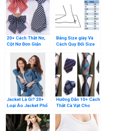
20+ Cách Thắt Nơ,
Bảng Size giày Và
Cột Nơ Đơn Giản
Cách Quy Đổi Size
Nhưng Cực Kì Bắt
giày “Chính Xác
Mắt
100%”
Jacket Là Gì? 20+
Hướng Dẫn 10+ Cách
Loại Áo Jacket Phổ
Thắt Cà Vạt Cho
Biến Nhất Hiện Nay
Nam giới Đơn giản
Nhất