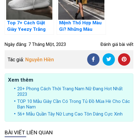
Top 7+ Cách Giặt
Mệnh Thổ Hợp Màu
Giày Yeezy Trắng
Gì? Những Màu
Sáng Như Mới,
Trang Phục Thu Hút
Không Làm Hư Giày
Tài Lộc
Ngày đăng: 7 Tháng Một, 2023
Đánh giá bài viết
Tác giả:
Nguyễn Hiền
Xem thêm
20+ Phong Cách Thời Trang Nam Nữ Đang Hot Nhất
2023
TOP 10 Mẫu Giày Cần Có Trong Tủ Đồ Mùa Hè Cho Các
Bạn Nam
56+ Mẫu Quần Tây Nữ Lưng Cao Tôn Dáng Cực Xinh
BÀI VIẾT LIÊN QUAN