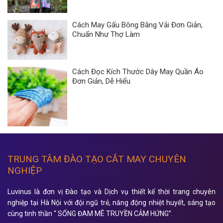
Cách May Gấu Bông Bằng Vải Đơn Giản,
Chuẩn Như Thợ Làm
Cách Đọc Kích Thước Dây May Quần Áo
Đơn Giản, Dễ Hiểu
TRUNG TÂM ĐÀO TẠO CẮT MAY CHUYÊN
NGHIỆP
Luvinus là đơn vị Đào tạo và Dịch vụ thiết kế thời trang chuyên
nghiệp tại Hà Nội với đội ngũ trẻ, năng động nhiệt huyết, sáng tạo
cùng tinh thần “ SỐNG ĐAM MÊ TRUYỀN CẢM HỨNG”.