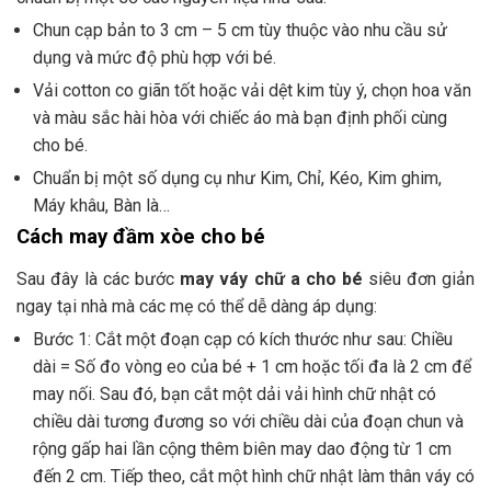
Chun cạp bản to 3 cm – 5 cm tùy thuộc vào nhu cầu sử
dụng và mức độ phù hợp với bé.
Vải cotton co giãn tốt hoặc vải dệt kim tùy ý, chọn hoa văn
và màu sắc hài hòa với chiếc áo mà bạn định phối cùng
cho bé.
Chuẩn bị một số dụng cụ như Kim, Chỉ, Kéo, Kim ghim,
Máy khâu, Bàn là…
Cách may đầm xòe cho bé
Sau đây là các bước
may váy chữ a cho bé
siêu đơn giản
ngay tại nhà mà các mẹ có thể dễ dàng áp dụng:
Bước 1: Cắt một đoạn cạp có kích thước như sau: Chiều
dài = Số đo vòng eo của bé + 1 cm hoặc tối đa là 2 cm để
may nối. Sau đó, bạn cắt một dải vải hình chữ nhật có
chiều dài tương đương so với chiều dài của đoạn chun và
rộng gấp hai lần cộng thêm biên may dao động từ 1 cm
đến 2 cm. Tiếp theo,
cắt một hình chữ nhật làm thân váy có