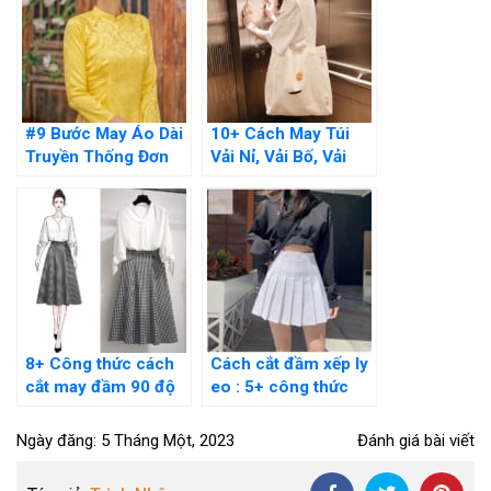
#9 Bước May Áo Dài
10+ Cách May Túi
Truyền Thống Đơn
Vải Nỉ, Vải Bố, Vải
Giản Thực Hiện Tại
Canvas Đơn Giản Dễ
Nhà
Làm
8+ Công thức cách
Cách cắt đầm xếp ly
cắt may đầm 90 độ
eo : 5+ công thức
đơn giản tại nhà cực
chuẩn cho người
dễ
mới
Ngày đăng: 5 Tháng Một, 2023
Đánh giá bài viết