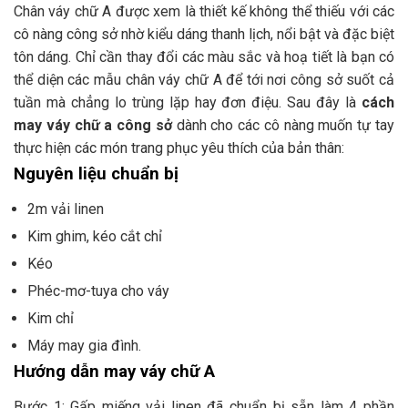
Chân váy chữ A được xem là thiết kế không thể thiếu với các
cô nàng công sở nhờ kiểu dáng thanh lịch, nổi bật và đặc biệt
tôn dáng. Chỉ cần thay đổi các màu sắc và hoạ tiết là bạn có
thể diện các mẫu chân váy chữ A để tới nơi công sở suốt cả
tuần mà chẳng lo trùng lặp hay đơn điệu. Sau đây là
cách
may váy chữ a công sở
dành cho các cô nàng muốn tự tay
thực hiện các món trang phục yêu thích của bản thân:
Nguyên liệu chuẩn bị
2m vải linen
Kim ghim, kéo cắt chỉ
Kéo
Phéc-mơ-tuya cho váy
Kim chỉ
Máy may gia đình.
Hướng dẫn may váy chữ A
Bước 1: Gấp miếng vải linen đã chuẩn bị sẵn làm 4 phần