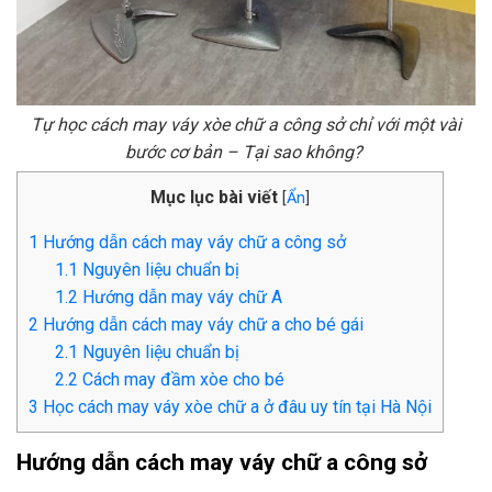
Tự học cách may váy xòe chữ a công sở chỉ với một vài
bước cơ bản – Tại sao không?
Mục lục bài viết
[
Ẩn
]
1
Hướng dẫn cách may váy chữ a công sở
1.1
Nguyên liệu chuẩn bị
1.2
Hướng dẫn may váy chữ A
2
Hướng dẫn cách may váy chữ a cho bé gái
2.1
Nguyên liệu chuẩn bị
2.2
Cách may đầm xòe cho bé
3
Học cách may váy xòe chữ a ở đâu uy tín tại Hà Nội
Hướng dẫn cách may váy chữ a công sở