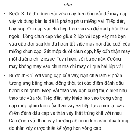
nhà
Bước 3: Tẽ đôi biên vải vừa may trên ống vải để may cạp
váy và dùng bàn là để là phẳng phiu miếng vải. Tiếp đến,
hãy sập đôi cạp vải cho hẹp bản sao và để mặt phải lộ ra
ngoài. Lồng chun cạp vào giữa 2 lớp vải cạp váy mà bạn
vừa gập đôi sau khi đã hoàn tất việc may nối đầu cuối của
miếng chun cạp. Sát mép dưới chun cạp, hãy cẩn thận may
một đường chỉ ziczac. Tuy nhiên, với bước này, đường
may không may vào chun mà chỉ may đi qua hai lớp vải.
Bước 4: Đối với vòng cạp của váy, bạn chia làm 8 phần
tương ứng bằng nhau, đồng thời, tại các điểm đánh dấu
bằng kim ghim. Mép vải thân váy bạn cũng thực hiện như
thao tác vừa rồi. Tiếp đến, hãy khéo léo vào trong vòng
cạp mép ghim kim của thân váy và tiếp tục ghim lại các
điểm đánh dấu cạp và thân váy thật trùng khít với nhau.
Các đoạn vải thân váy thường sẽ cong lõm vào phía trong
do thân váy được thiết kế rộng hơn vòng cạp.