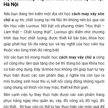
Hà Nội
Nếu bạn đang tìm kiếm một địa chỉ học
cách may váy xòe
chữ a
uy tín, chất lượng tại Hà Nội thì không nên bỏ qua cái
tên Học viện Luvinus. Nổi bật với phương châm “Học thật –
Làm thật – Chất lượng thật”, Luvinus ghi điểm nhờ chương
trình dạy học chất lượng, được thiết kế bài bản, khoa học
giúp phát huy tối đa năng lực và tay nghề của học viên tùy
thuộc vào từng trình độ riêng biệt.
Với các bạn trẻ mong muốn học
cách may váy chữ a
công
sở cũng như làm quà tặng cho bé thì đừng bỏ qua Khóa học
cơ bản ứng dụng. Đây là khóa học không chỉ giúp bạn tự tay
thực hiện được các sản phẩm đẹp, ý nghĩa mà còn tạo ra
môi trường sinh hoạt thú vị, kết nối cộng đồng những người
cùng chung sở thích với may mặc, thiết kế thời gian…
Bên cạnh việc tự thay thực hiện được các sản phẩm trang
phục hằng ngày như quần áo, váy, đồ công sở, đồ ngủ, đồ
nội thất… thì bạn còn có thể tự tay thực hiện các món quà để