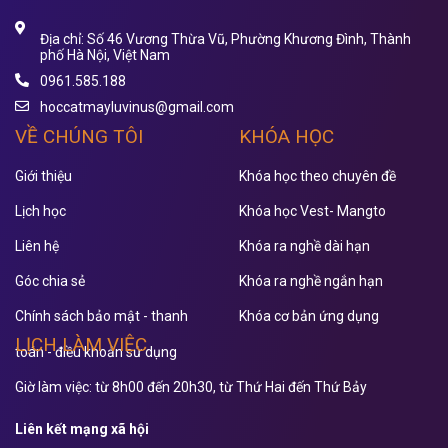
Địa chỉ: Số 46 Vương Thừa Vũ, Phường Khương Đình, Thành
phố Hà Nội, Việt Nam
0961.585.188
hoccatmayluvinus@gmail.com
VỀ CHÚNG TÔI
KHÓA HỌC
Giới thiệu
Khóa học theo chuyên đề
Lịch học
Khóa học Vest- Mangto
Liên hệ
Khóa ra nghề dài hạn
Góc chia sẻ
Khóa ra nghề ngắn hạn
Chính sách bảo mật - thanh
Khóa cơ bản ứng dụng
LỊCH LÀM VIỆC
toán - điều khoản sử dụng
Giờ làm việc: từ 8h00 đến 20h30, từ Thứ Hai đến Thứ Bảy
Liên kết mạng xã hội