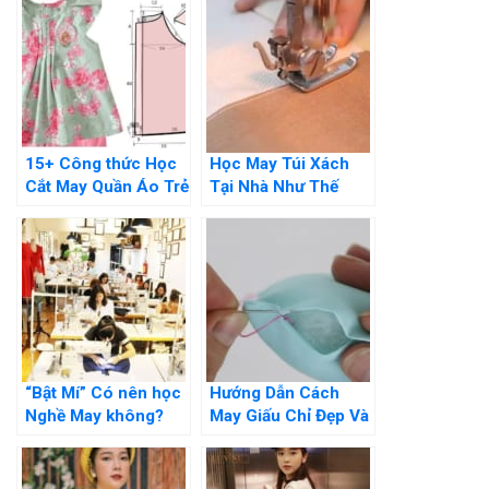
15+ Công thức Học
Học May Túi Xách
Cắt May Quần Áo Trẻ
Tại Nhà Như Thế
Em Đơn Giản Tại Nhà
Nào? Hướng Dẫn Chi
Tiết
“Bật Mí” Có nên học
Hướng Dẫn Cách
Nghề May không?
May Giấu Chỉ Đẹp Và
Những Lợi ích khi
Đơn Giản Tại Nhà
Học Nghề