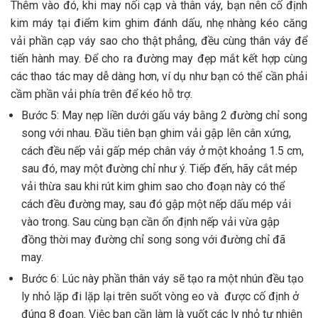
Thêm vào đó, khi may nối cạp và thân váy, bạn nên cố định
kim máy tại điểm kim ghim đánh dấu, nhẹ nhàng kéo căng
vải phần cạp váy sao cho thật phẳng, đều cùng thân váy để
tiến hành may. Để cho ra đường may đẹp mắt kết hợp cùng
các thao tác may dễ dàng hơn, ví dụ như bạn có thể cần phải
cầm phần vải phía trên để kéo hỗ trợ.
Bước 5: May nẹp liền dưới gấu váy bằng 2 đường chỉ song
song với nhau. Đầu tiên bạn ghim vải gập lên cân xứng,
cách đều nếp vải gấp mép chân váy ở một khoảng 1.5 cm,
sau đó, may một đường chỉ như ý. Tiếp đến, hãy cắt mép
vải thừa sau khi rút kim ghim sao cho đoạn này có thể
cách đều đường may, sau đó gập một nếp dấu mép vải
vào trong. Sau cùng bạn cần ổn định nếp vải vừa gập
đồng thời may đường chỉ song song với đường chỉ đã
may.
Bước 6: Lúc này phần thân váy sẽ tạo ra một nhún đều tạo
ly nhỏ lặp đi lặp lại trên suốt vòng eo và được cố định ở
đúng 8 đoạn. Việc bạn cần làm là vuốt các ly nhỏ tự nhiên