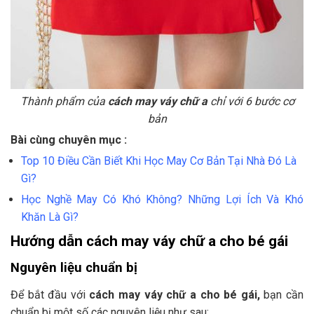
Thành phẩm của
cách may váy chữ a
chỉ với 6 bước cơ
bản
Bài cùng chuyên mục :
Top 10 Điều Cần Biết Khi Học May Cơ Bản Tại Nhà Đó Là
Gì?
Học Nghề May Có Khó Không? Những Lợi Ích Và Khó
Khăn Là Gì?
Hướng dẫn cách may váy chữ a cho bé gái
Nguyên liệu chuẩn bị
Để bắt đầu với
cách may váy chữ a cho bé gái,
bạn cần
chuẩn bị một số các nguyên liệu như sau: