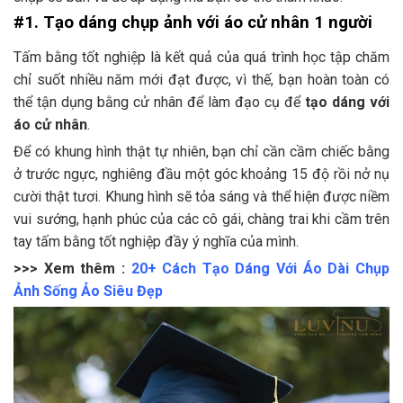
#1. Tạo dáng chụp ảnh với áo cử nhân 1 người
Tấm bằng tốt nghiệp là kết quả của quá trình học tập chăm
chỉ suốt nhiều năm mới đạt được, vì thế, bạn hoàn toàn có
thể tận dụng bằng cử nhân để làm đạo cụ để
tạo dáng với
áo cử nhân
.
Để có khung hình thật tự nhiên, bạn chỉ cần cầm chiếc bằng
ở trước ngực, nghiêng đầu một góc khoảng 15 độ rồi nở nụ
cười thật tươi. Khung hình sẽ tỏa sáng và thể hiện được niềm
vui sướng, hạnh phúc của các cô gái, chàng trai khi cầm trên
tay tấm bằng tốt nghiệp đầy ý nghĩa của mình.
>>> Xem thêm :
20+ Cách Tạo Dáng Với Áo Dài Chụp
Ảnh Sống Ảo Siêu Đẹp