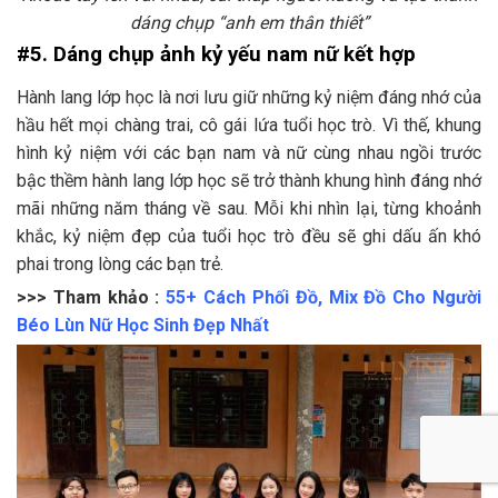
dáng chụp “anh em thân thiết”
#5. Dáng chụp ảnh kỷ yếu nam nữ kết hợp
Hành lang lớp học là nơi lưu giữ những kỷ niệm đáng nhớ của
hầu hết mọi chàng trai, cô gái lứa tuổi học trò. Vì thế, khung
hình kỷ niệm với các bạn nam và nữ cùng nhau ngồi trước
bậc thềm hành lang lớp học sẽ trở thành khung hình đáng nhớ
mãi những năm tháng về sau. Mỗi khi nhìn lại, từng khoảnh
khắc, kỷ niệm đẹp của tuổi học trò đều sẽ ghi dấu ấn khó
phai trong lòng các bạn trẻ.
>>> Tham khảo :
55+ Cách Phối Đồ, Mix Đồ Cho Người
Béo Lùn Nữ Học Sinh Đẹp Nhất