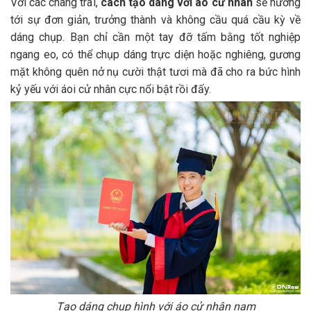
Với các chàng trai,
cách tạo dáng với áo cử nhân
sẽ hướng
tới sự đơn giản, trưởng thành và không cầu quá cầu kỳ về
dáng chụp. Bạn chỉ cần một tay đỡ tấm bằng tốt nghiệp
ngang eo, có thể chụp dáng trực diện hoặc nghiêng, gương
mặt không quên nở nụ cười thật tươi mà đã cho ra bức hình
kỷ yếu với áoi cử nhân cực nổi bật rồi đấy.
Tạo dáng chụp hình với áo cử nhân nam