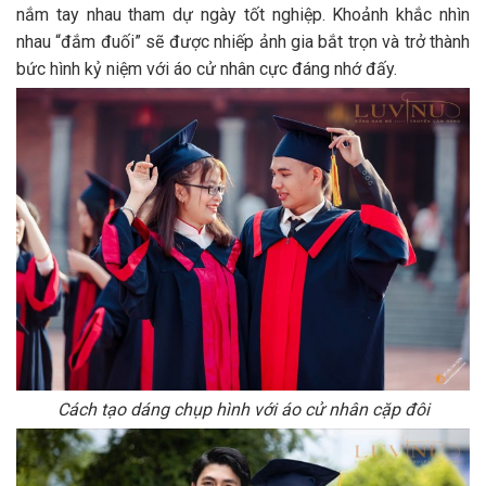
nắm tay nhau tham dự ngày tốt nghiệp. Khoảnh khắc nhìn
nhau “đắm đuối” sẽ được nhiếp ảnh gia bắt trọn và trở thành
bức hình kỷ niệm với áo cử nhân cực đáng nhớ đấy.
Cách tạo dáng chụp hình với áo cử nhân cặp đôi