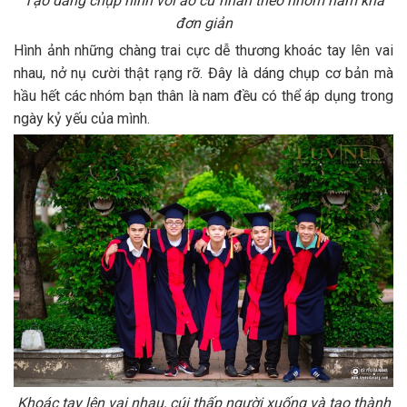
Tạo dáng chụp hình với áo cử nhân theo nhóm nam khá
đơn giản
Hình ảnh những chàng trai cực dễ thương khoác tay lên vai
nhau, nở nụ cười thật rạng rỡ. Đây là dáng chụp cơ bản mà
hầu hết các nhóm bạn thân là nam đều có thể áp dụng trong
ngày kỷ yếu của mình.
Khoác tay lên vai nhau, cúi thấp người xuống và tạo thành