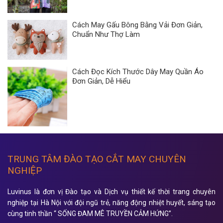
Cách May Gấu Bông Bằng Vải Đơn Giản,
Chuẩn Như Thợ Làm
Cách Đọc Kích Thước Dây May Quần Áo
Đơn Giản, Dễ Hiểu
TRUNG TÂM ĐÀO TẠO CẮT MAY CHUYÊN
NGHIỆP
Luvinus là đơn vị Đào tạo và Dịch vụ thiết kế thời trang chuyên
nghiệp tại Hà Nội với đội ngũ trẻ, năng động nhiệt huyết, sáng tạo
cùng tinh thần “ SỐNG ĐAM MÊ TRUYỀN CẢM HỨNG”.