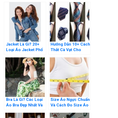
Nhưng Cực Kì Bắt
giày “Chính Xác
Mắt
100%”
Jacket Là Gì? 20+
Hướng Dẫn 10+ Cách
Loại Áo Jacket Phổ
Thắt Cà Vạt Cho
Biến Nhất Hiện Nay
Nam giới Đơn giản
Nhất
Bra Là Gì? Các Loại
Size Áo Ngực Chuẩn
Áo Bra Đẹp Nhất Và
Và Cách Đo Size Áo
101 Cách Phối Đồ
Ngực Cho Việt Nam,
Âu Mỹ