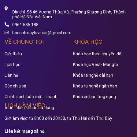
Địa chỉ: Số 46 Vương Thừa Vũ, Phường Khương Đình, Thành
phố Hà Nội, Việt Nam
0961.585.188
hoccatmayluvinus@gmail.com
VỀ CHÚNG TÔI
KHÓA HỌC
Giới thiệu
Khóa học theo chuyên đề
Lịch học
Khóa học Vest- Mangto
Liên hệ
Khóa ra nghề dài hạn
Góc chia sẻ
Khóa ra nghề ngắn hạn
Chính sách bảo mật - thanh
Khóa cơ bản ứng dụng
LỊCH LÀM VIỆC
toán - điều khoản sử dụng
Giờ làm việc: từ 8h00 đến 20h30, từ Thứ Hai đến Thứ Bảy
Liên kết mạng xã hội