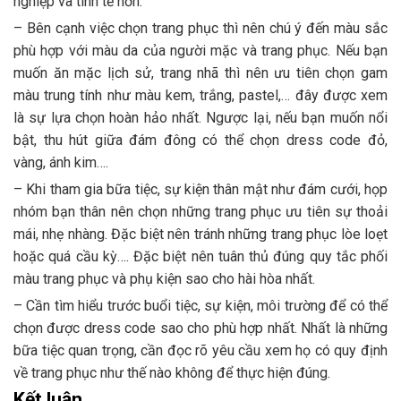
nghiệp và tinh tế hơn:
– Bên cạnh việc chọn trang phục thì nên chú ý đến màu sắc
phù hợp với màu da của người mặc và trang phục. Nếu bạn
muốn ăn mặc lịch sử, trang nhã thì nên ưu tiên chọn gam
màu trung tính như màu kem, trắng, pastel,… đây được xem
là sự lựa chọn hoàn hảo nhất. Ngược lại, nếu bạn muốn nổi
bật, thu hút giữa đám đông có thể chọn dress code đỏ,
vàng, ánh kim….
– Khi tham gia bữa tiệc, sự kiện thân mật như đám cưới, họp
nhóm bạn thân nên chọn những trang phục ưu tiên sự thoải
mái, nhẹ nhàng. Đặc biệt nên tránh những trang phục lòe loẹt
hoặc quá cầu kỳ…. Đặc biệt nên tuân thủ đúng quy tắc phối
màu trang phục và phụ kiện sao cho hài hòa nhất.
– Cần tìm hiểu trước buổi tiệc, sự kiện, môi trường để có thể
chọn được dress code sao cho phù hợp nhất. Nhất là những
bữa tiệc quan trọng, cần đọc rõ yêu cầu xem họ có quy định
về trang phục như thế nào không để thực hiện đúng.
Kết luận