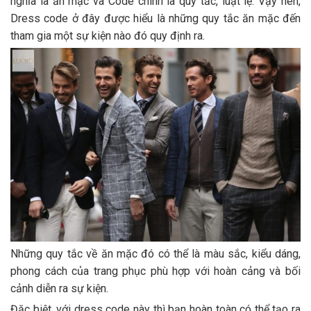
nghĩa là ăn mặc và Code chính là quy tắc, luật lệ. Vậy nên,
Dress code ở đây được hiểu là những quy tắc ăn mặc đến
tham gia một sự kiện nào đó quy định ra.
Những quy tắc về ăn mặc đó có thể là màu sắc, kiểu dáng,
phong cách của trang phục phù hợp với hoàn cảng và bối
cảnh diễn ra sự kiện.
Đặc biệt, với dress code này thì bạn hoàn toàn có thể tạo ra