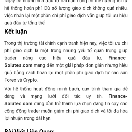
Ngay cả những nhà đầu tư dài hạn cũng có thể hưởng lợi từ
hệ thống hoàn phí. Dù số lượng giao dịch không quá nhiều,
việc nhận lại một phần chi phí giao dịch vẫn giúp tối ưu hiệu
quả đầu tư tổng thể.
Kết luận
Trong thị trường tài chính cạnh tranh hiện nay, việc tối ưu chi
phí giao dịch là một trong những yếu tố quan trọng giúp
trader nâng cao hiệu quả đầu tư.
Finance-
Solutes.com
mang đến một giải pháp đơn giản nhưng hiệu
quả bằng cách hoàn lại một phần phí giao dịch từ các sàn
Forex và Crypto.
Với hệ thống hoạt động minh bạch, quy trình tham gia dễ
dàng và mạng lưới đối tác uy tín,
Finance-
Solutes.com
đang dần trở thành lựa chọn đáng tin cậy cho
cộng đồng trader muốn giảm chi phí giao dịch và tối đa hóa
lợi nhuận trong dài hạn.
Bài Viết Liên Quan: