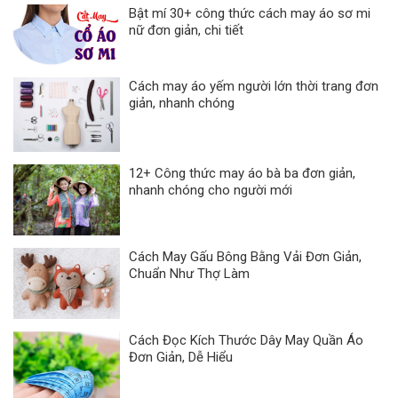
Bật mí 30+ công thức cách may áo sơ mi
nữ đơn giản, chi tiết
Cách may áo yếm người lớn thời trang đơn
giản, nhanh chóng
12+ Công thức may áo bà ba đơn giản,
nhanh chóng cho người mới
Cách May Gấu Bông Bằng Vải Đơn Giản,
Chuẩn Như Thợ Làm
Cách Đọc Kích Thước Dây May Quần Áo
Đơn Giản, Dễ Hiểu