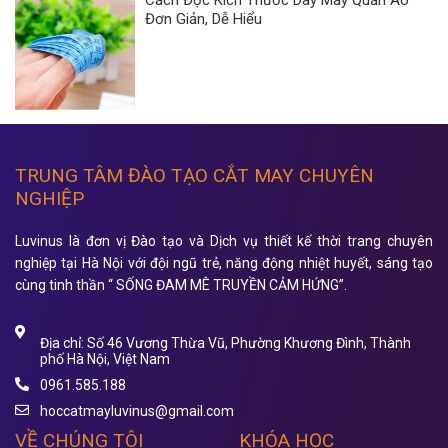
Cách Đọc Kích Thước Dây May Quần Áo
Đơn Giản, Dễ Hiểu
TRUNG TÂM ĐÀO TẠO CẮT MAY CHUYÊN
NGHIỆP
Luvinus là đơn vị Đào tạo và Dịch vụ thiết kế thời trang chuyên
nghiệp tại Hà Nội với đội ngũ trẻ, năng động nhiệt huyết, sáng tạo
cùng tinh thần “ SỐNG ĐAM MÊ TRUYỀN CẢM HỨNG”.
Địa chỉ: Số 46 Vương Thừa Vũ, Phường Khương Đình, Thành
phố Hà Nội, Việt Nam
0961.585.188
hoccatmayluvinus@gmail.com
VỀ CHÚNG TÔI
KHÓA HỌC