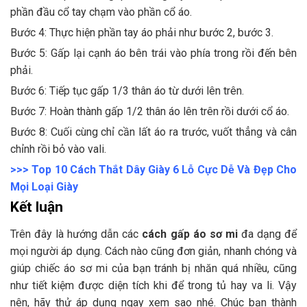
phần đầu cổ tay chạm vào phần cổ áo.
Bước 4: Thực hiện phần tay áo phải như bước 2, bước 3.
Bước 5: Gấp lại cạnh áo bên trái vào phía trong rồi đến bên
phải.
Bước 6: Tiếp tục gấp 1/3 thân áo từ dưới lên trên.
Bước 7: Hoàn thành gấp 1/2 thân áo lên trên rồi dưới cổ áo.
Bước 8: Cuối cùng chỉ cần lất áo ra trước, vuốt thẳng và cân
chỉnh rồi bỏ vào vali.
>>>
Top 10 Cách Thắt Dây Giày 6 Lỗ Cực Dễ Và Đẹp Cho
Mọi Loại Giày
Kết luận
Trên đây là hướng dẫn các
cách gấp áo sơ mi
đa dạng để
mọi người áp dụng. Cách nào cũng đơn giản, nhanh chóng và
giúp chiếc áo sơ mi của bạn tránh bị nhăn quá nhiều, cũng
như tiết kiệm được diện tích khi để trong tủ hay va li. Vậy
nên, hãy thử áp dụng ngay xem sao nhé. Chúc bạn thành