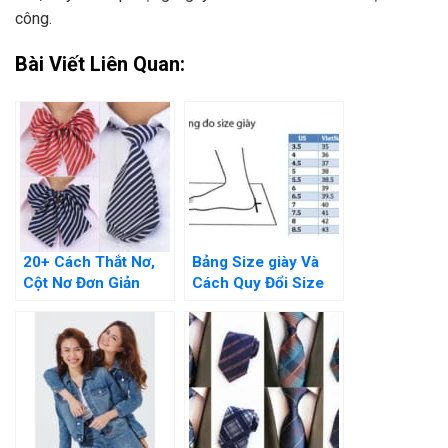
công.
Bài Viết Liên Quan:
20+ Cách Thắt Nơ,
Bảng Size giày Và
Cột Nơ Đơn Giản
Cách Quy Đổi Size
Nhưng Cực Kì Bắt
giày “Chính Xác
Mắt
100%”