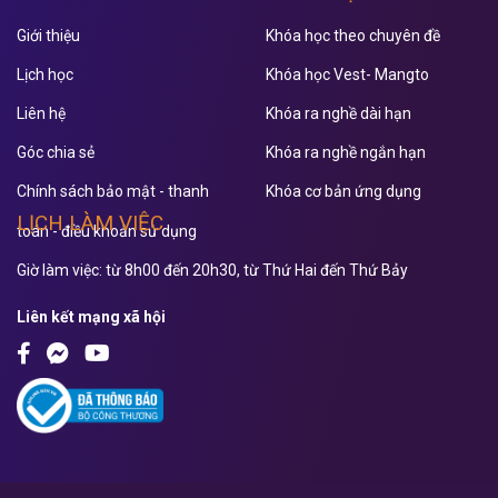
Giới thiệu
Khóa học theo chuyên đề
Lịch học
Khóa học Vest- Mangto
Liên hệ
Khóa ra nghề dài hạn
Góc chia sẻ
Khóa ra nghề ngắn hạn
Chính sách bảo mật - thanh
Khóa cơ bản ứng dụng
LỊCH LÀM VIỆC
toán - điều khoản sử dụng
Giờ làm việc: từ 8h00 đến 20h30, từ Thứ Hai đến Thứ Bảy
Liên kết mạng xã hội