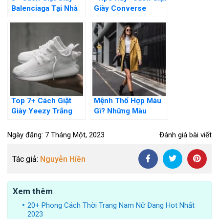
Balenciaga Tại Nhà
Giày Converse
Hiệu Quả Và Cực Kì
Trắng Tinh Như Mới
Đơn Giản
Top 7+ Cách Giặt
Mệnh Thổ Hợp Màu
Giày Yeezy Trắng
Gì? Những Màu
Sáng Như Mới,
Trang Phục Thu Hút
Không Làm Hư Giày
Tài Lộc
Ngày đăng: 7 Tháng Một, 2023
Đánh giá bài viết
Tác giả:
Nguyễn Hiền
Xem thêm
20+ Phong Cách Thời Trang Nam Nữ Đang Hot Nhất
2023