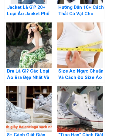
Jacket Là Gì? 20+
Hướng Dẫn 10+ Cách
Loại Áo Jacket Phổ
Thắt Cà Vạt Cho
Biến Nhất Hiện Nay
Nam giới Đơn giản
Nhất
Bra Là Gì? Các Loại
Size Áo Ngực Chuẩn
Áo Bra Đẹp Nhất Và
Và Cách Đo Size Áo
101 Cách Phối Đồ
Ngực Cho Việt Nam,
Âu Mỹ
8+ Cách Giặt Giày
“Tips Hay” Cách Giặt