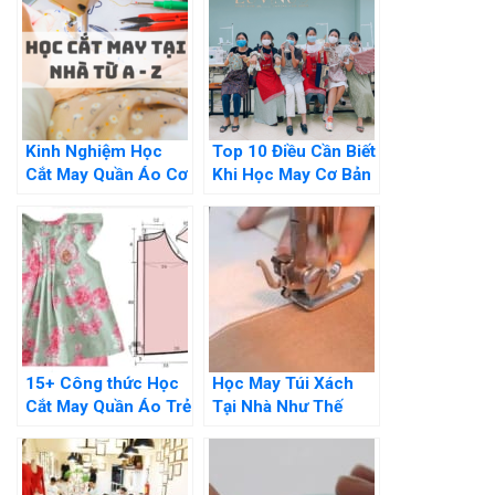
Kinh Nghiệm Học
Top 10 Điều Cần Biết
Cắt May Quần Áo Cơ
Khi Học May Cơ Bản
Bản Cho Người Mới
Tại Nhà Đó Là Gì?
15+ Công thức Học
Học May Túi Xách
Cắt May Quần Áo Trẻ
Tại Nhà Như Thế
Em Đơn Giản Tại Nhà
Nào? Hướng Dẫn Chi
Tiết