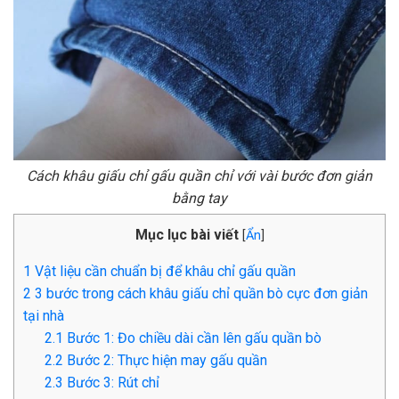
Cách khâu giấu chỉ gấu quần chỉ với vài bước đơn giản
bằng tay
Mục lục bài viết
[
Ẩn
]
1
Vật liệu cần chuẩn bị để khâu chỉ gấu quần
2
3 bước trong cách khâu giấu chỉ quần bò cực đơn giản
tại nhà
2.1
Bước 1: Đo chiều dài cần lên gấu quần bò
2.2
Bước 2: Thực hiện may gấu quần
2.3
Bước 3: Rút chỉ