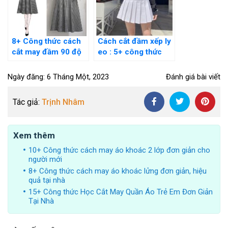
8+ Công thức cách
Cách cắt đầm xếp ly
cắt may đầm 90 độ
eo : 5+ công thức
đơn giản tại nhà cực
chuẩn cho người
dễ
mới
Ngày đăng: 6 Tháng Một, 2023
Đánh giá bài viết
Tác giả:
Trịnh Nhâm
Xem thêm
10+ Công thức cách may áo khoác 2 lớp đơn giản cho
người mới
8+ Công thức cách may áo khoác lửng đơn giản, hiệu
quả tại nhà
15+ Công thức Học Cắt May Quần Áo Trẻ Em Đơn Giản
Tại Nhà