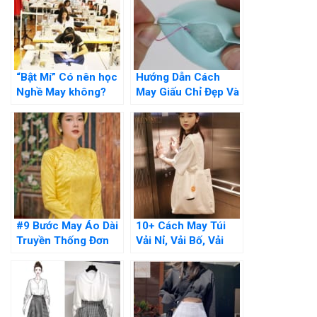
“Bật Mí” Có nên học
Hướng Dẫn Cách
Nghề May không?
May Giấu Chỉ Đẹp Và
Những Lợi ích khi
Đơn Giản Tại Nhà
Học Nghề
#9 Bước May Áo Dài
10+ Cách May Túi
Truyền Thống Đơn
Vải Nỉ, Vải Bố, Vải
Giản Thực Hiện Tại
Canvas Đơn Giản Dễ
Nhà
Làm