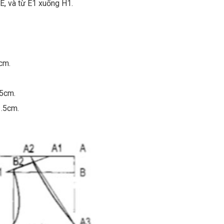
E, và từ E1 xuống H1.
cm.
.5cm.
1.5cm.