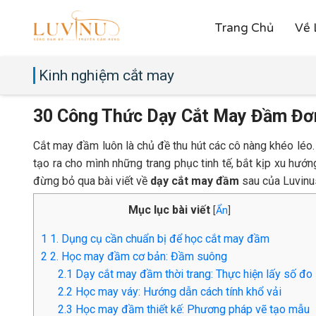
Trang Chủ
Về 
Kinh nghiệm cắt may
30 Công Thức Dạy Cắt May Đầm Đơn
Cắt may đầm luôn là chủ đề thu hút các cô nàng khéo léo
tạo ra cho mình những trang phục tinh tế, bắt kịp xu hướng
đừng bỏ qua bài viết về
dạy cắt may đầm
sau của Luvinu
Mục lục bài viết
[
Ẩn
]
1
1. Dụng cụ cần chuẩn bị để học cắt may đầm
2
2. Học may đầm cơ bản: Đầm suông
2.1
Dạy cắt may đầm thời trang: Thực hiện lấy số đo
2.2
Học may váy: Hướng dẫn cách tính khổ vải
2.3
Học may đầm thiết kế: Phương pháp vẽ tạo mẫu