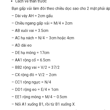
Cách vẽ thân trước
Bạn gấp vải làm đôi theo chiều dọc sao cho 2 mặt phải áp
– Dài váy AH = 2cm gấu.
– Chiều ngang gấp vải = M/4 + 2cm
– AB xuôi vai = 3.5cm
– AC hạ nách = N/4 – 3cm hoặc 4cm
– AD dài eo
– DE hạ mông = 17cm
– AA1 rộng cổ = 6.5cm
– BB2 rộng vai = V/2 = 37/2
– CX rộng đô = V/2 – 2cm
– CC1 rộng ngực = N/4
– DD1 rộng eo = E/4 + 1cm
– EE1 rộng mông = M/4 – 0.5cm
– Nối A1 xuống B1, rồi từ B1 xuống X.