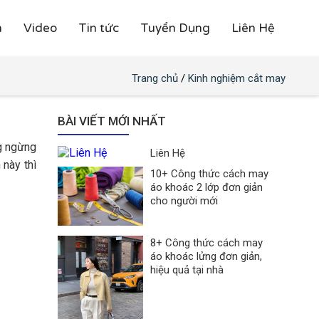
h
Video
Tin tức
Tuyển Dụng
Liên Hệ
Trang chủ
/
Kinh nghiệm cắt may
BÀI VIẾT MỚI NHẤT
ng ngừng
Liên Hệ
 này thì
10+ Công thức cách may
áo khoác 2 lớp đơn giản
cho người mới
8+ Công thức cách may
áo khoác lửng đơn giản,
hiệu quả tại nhà