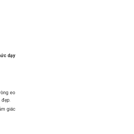
hức dạy
vòng eo
o đẹp.
ảm giác