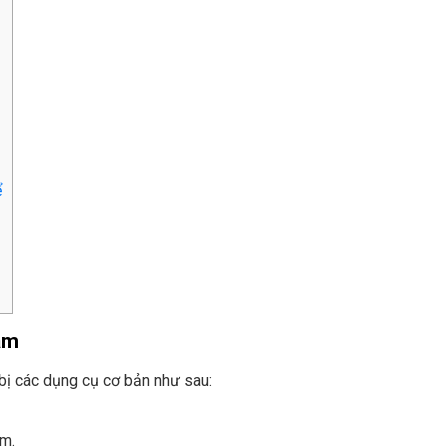
ể
ầm
ị các dụng cụ cơ bản như sau:
cm.