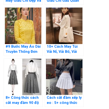
May Giấu Chỉ Đẹp Và
Giấu Chỉ Gấu Quần
Đơn Giản Tại Nhà
Bằng Tay Cực Đơn
Giản
#9 Bước May Áo Dài
10+ Cách May Túi
Truyền Thống Đơn
Vải Nỉ, Vải Bố, Vải
Giản Thực Hiện Tại
Canvas Đơn Giản Dễ
Nhà
Làm
8+ Công thức cách
Cách cắt đầm xếp ly
cắt may đầm 90 độ
eo : 5+ công thức
đơn giản tại nhà cực
chuẩn cho người