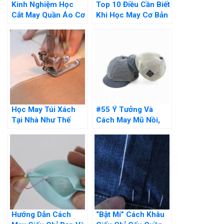
Kinh Nghiệm Học
Top 10 Điều Cần Biết
Cắt May Quần Áo Cơ
Khi Học May Cơ Bản
Bản Cho Người Mới
Tại Nhà Đó Là Gì?
Học May Túi Xách
#55 Ý Tưởng Và
Tại Nhà Như Thế
Cách May Mũ Nồi,
Nào? Hướng Dẫn Chi
Mũ Bucket, Mũ
Tiết
Turban Cho Bé
Hướng Dẫn Cách
“Bật Mí” Cách Khâu