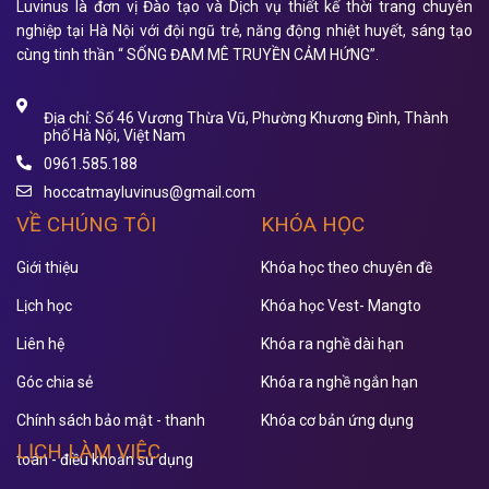
Luvinus là đơn vị Đào tạo và Dịch vụ thiết kế thời trang chuyên
nghiệp tại Hà Nội với đội ngũ trẻ, năng động nhiệt huyết, sáng tạo
cùng tinh thần “ SỐNG ĐAM MÊ TRUYỀN CẢM HỨNG”.
Địa chỉ: Số 46 Vương Thừa Vũ, Phường Khương Đình, Thành
phố Hà Nội, Việt Nam
0961.585.188
hoccatmayluvinus@gmail.com
VỀ CHÚNG TÔI
KHÓA HỌC
Giới thiệu
Khóa học theo chuyên đề
Lịch học
Khóa học Vest- Mangto
Liên hệ
Khóa ra nghề dài hạn
Góc chia sẻ
Khóa ra nghề ngắn hạn
Chính sách bảo mật - thanh
Khóa cơ bản ứng dụng
LỊCH LÀM VIỆC
toán - điều khoản sử dụng