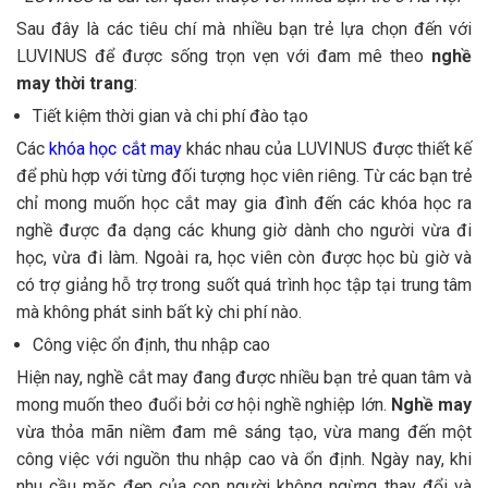
Sau đây là các tiêu chí mà nhiều bạn trẻ lựa chọn đến với
LUVINUS để được sống trọn vẹn với đam mê theo
nghề
may thời trang
:
Tiết kiệm thời gian và chi phí đào tạo
Các
khóa học cắt may
khác nhau của LUVINUS được thiết kế
để phù hợp với từng đối tượng học viên riêng. Từ các bạn trẻ
chỉ mong muốn học cắt may gia đình đến các khóa học ra
nghề được đa dạng các khung giờ dành cho người vừa đi
học, vừa đi làm. Ngoài ra, học viên còn được học bù giờ và
có trợ giảng hỗ trợ trong suốt quá trình học tập tại trung tâm
mà không phát sinh bất kỳ chi phí nào.
Công việc ổn định, thu nhập cao
Hiện nay, nghề cắt may đang được nhiều bạn trẻ quan tâm và
mong muốn theo đuổi bởi cơ hội nghề nghiệp lớn.
Nghề may
vừa thỏa mãn niềm đam mê sáng tạo, vừa mang đến một
công việc với nguồn thu nhập cao và ổn định. Ngày nay, khi
nhu cầu mặc đẹp của con người không ngừng thay đổi và