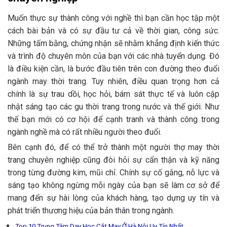
Muốn thực sự thành công với nghề thì bạn cần học tập một
cách bài bản và có sự đầu tư cả về thời gian, công sức.
Những tấm bằng, chứng nhận sẽ nhằm khẳng định kiến thức
và trình độ chuyên môn của bạn với các nhà tuyển dụng. Đó
là điều kiện cần, là bước đầu tiên trên con đường theo đuổi
ngành may thời trang. Tuy nhiên, điều quan trọng hơn cả
chính là sự trau dồi, học hỏi, bám sát thực tế và luôn cập
nhật sáng tạo các gu thời trang trong nước và thế giới. Như
thế bạn mới có cơ hội để cạnh tranh và thành công trong
ngành nghề mà có rất nhiều người theo đuổi.
Bên cạnh đó, để có thể trở thành một người thợ may thời
trang chuyên nghiệp cũng đòi hỏi sự cẩn thận và kỹ năng
trong từng đường kim, mũi chỉ. Chính sự cố gắng, nỗ lực và
sáng tạo không ngừng mỗi ngày của bạn sẽ làm cơ sở để
mang đến sự hài lòng của khách hàng, tạo dựng uy tín và
phát triển thương hiệu của bản thân trong ngành.
Top 10 Trung Tâm Dạy Học Cắt May Ở Hà Nội Uy Tín Nhất