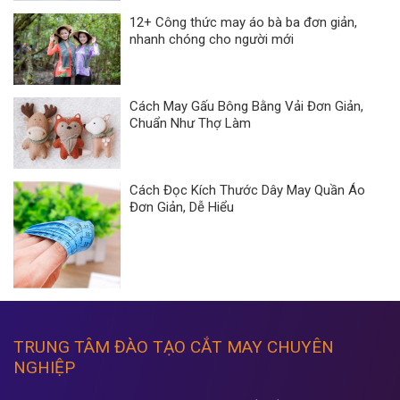
12+ Công thức may áo bà ba đơn giản,
nhanh chóng cho người mới
Cách May Gấu Bông Bằng Vải Đơn Giản,
Chuẩn Như Thợ Làm
Cách Đọc Kích Thước Dây May Quần Áo
Đơn Giản, Dễ Hiểu
TRUNG TÂM ĐÀO TẠO CẮT MAY CHUYÊN
NGHIỆP