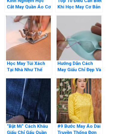
Kinh Nghiệm Học
Top 10 Điều Cần Biết
Cắt May Quần Áo Cơ
Khi Học May Cơ Bản
Bản Cho Người Mới
Tại Nhà Đó Là Gì?
Học May Túi Xách
Hướng Dẫn Cách
Tại Nhà Như Thế
May Giấu Chỉ Đẹp Và
Nào? Hướng Dẫn Chi
Đơn Giản Tại Nhà
Tiết
“Bật Mí” Cách Khâu
#9 Bước May Áo Dài
Giấu Chỉ Gấu Quần
Truyền Thống Đơn