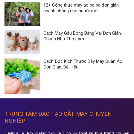
12+ Công thức may áo bà ba đơn giản,
nhanh chóng cho người mới
Cách May Gấu Bông Bằng Vải Đơn Giản,
Chuẩn Như Thợ Làm
Cách Đọc Kích Thước Dây May Quần Áo
Đơn Giản, Dễ Hiểu
TRUNG TÂM ĐÀO TẠO CẮT MAY CHUYÊN
NGHIỆP
Luvinus là đơn vị Đào tạo và Dịch vụ thiết kế thời trang chuyên