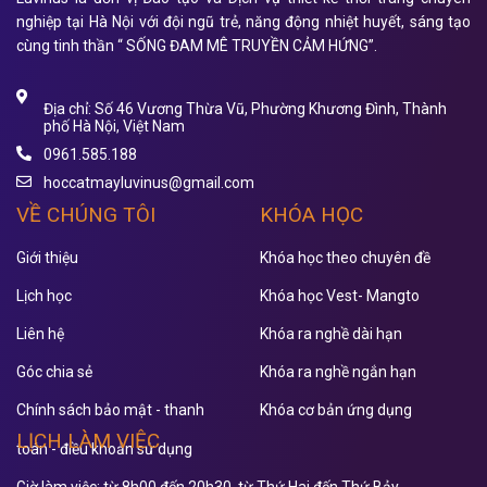
nghiệp tại Hà Nội với đội ngũ trẻ, năng động nhiệt huyết, sáng tạo
cùng tinh thần “ SỐNG ĐAM MÊ TRUYỀN CẢM HỨNG”.
Địa chỉ: Số 46 Vương Thừa Vũ, Phường Khương Đình, Thành
phố Hà Nội, Việt Nam
0961.585.188
hoccatmayluvinus@gmail.com
VỀ CHÚNG TÔI
KHÓA HỌC
Giới thiệu
Khóa học theo chuyên đề
Lịch học
Khóa học Vest- Mangto
Liên hệ
Khóa ra nghề dài hạn
Góc chia sẻ
Khóa ra nghề ngắn hạn
Chính sách bảo mật - thanh
Khóa cơ bản ứng dụng
LỊCH LÀM VIỆC
toán - điều khoản sử dụng