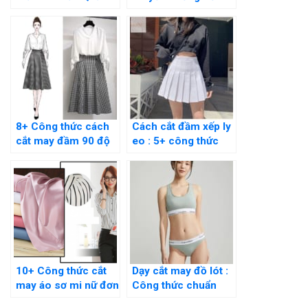
Bằng Tay Cực Đơn
Giản Thực Hiện Tại
Giản
Nhà
8+ Công thức cách
Cách cắt đầm xếp ly
cắt may đầm 90 độ
eo : 5+ công thức
đơn giản tại nhà cực
chuẩn cho người
dễ
mới
10+ Công thức cắt
Dạy cắt may đồ lót :
may áo sơ mi nữ đơn
Công thức chuẩn
giản tại nhà cho
nhất cho người mới