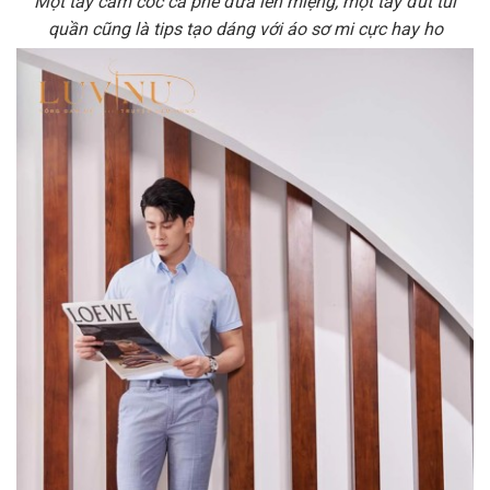
Một tay cầm cốc cà phê đưa lên miệng, một tay đút túi
quần cũng là tips tạo dáng với áo sơ mi cực hay ho