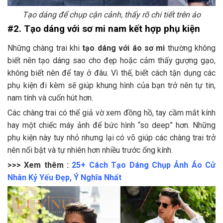
Tạo dáng để chụp cận cảnh, thấy rõ chi tiết trên áo
#2. Tạo dáng với sơ mi nam kết hợp phụ kiện
Những chàng trai khi
tạo dáng với áo sơ mi
thường không
biết nên tạo dáng sao cho đẹp hoặc cảm thấy gượng gạo,
không biết nên để tay ở đâu. Vì thế, biết cách tận dụng các
phụ kiện đi kèm sẽ giúp khung hình của bạn trở nên tự tin,
nam tính và cuốn hút hơn.
Các chàng trai có thể giả vờ xem đồng hồ, tay cầm mắt kính
hay một chiếc máy ảnh để bức hình “so deep” hơn. Những
phụ kiện này tuy nhỏ nhưng lại có võ giúp các chàng trai trở
nên nổi bật và tự nhiên hơn nhiều trước ống kính.
>>> Xem thêm :
25+ Cách Tạo Dáng Chụp Ảnh Áo Cử
Nhân Kỷ Yếu Đẹp, Ý Nghĩa Nhất