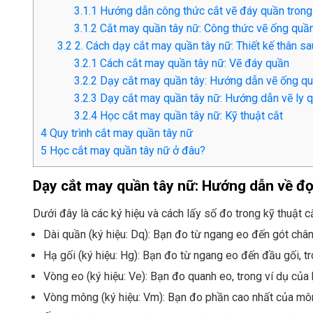
3.1.1
Hướng dẫn công thức cắt vẽ đáy quần trong
3.1.2
Cắt may quần tây nữ: Công thức vẽ ống quầ
3.2
2. Cách dạy cắt may quần tây nữ: Thiết kế thân sa
3.2.1
Cách cắt may quần tây nữ: Vẽ đáy quần
3.2.2
Dạy cắt may quần tây: Hướng dẫn vẽ ống qu
3.2.3
Dạy cắt may quần tây nữ: Hướng dẫn vẽ ly q
3.2.4
Học cắt may quần tây nữ: Kỹ thuật cắt
4
Quy trình cắt may quần tây nữ
5
Học cắt may quần tây nữ ở đâu?
Dạy cắt may quần tây nữ: Hướng dẫn về đọc
Dưới đây là các ký hiệu và cách lấy số đo trong kỹ thuật 
Dài quần (ký hiệu: Dq): Bạn đo từ ngang eo đến gót chân
Hạ gối (ký hiệu: Hg): Bạn đo từ ngang eo đến đầu gối, t
Vòng eo (ký hiệu: Ve): Bạn đo quanh eo, trong ví dụ của
Vòng mông (ký hiệu: Vm): Bạn đo phần cao nhất của mông