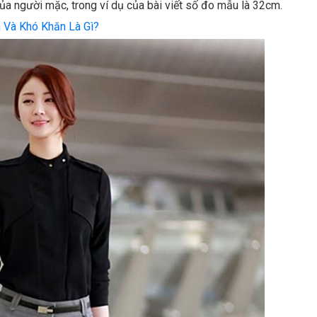
ủa người mặc, trong ví dụ của bài viết số đo mẫu là 32cm.
 Và Khó Khăn Là Gì?