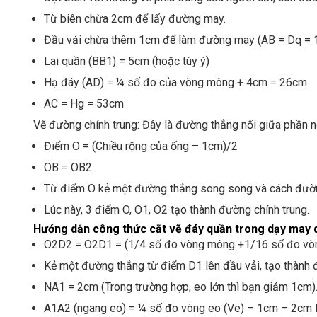
Từ biên chừa 2cm để lấy đường may.
Đầu vải chừa thêm 1cm để làm đường may (AB = Dq = 
Lai quần (BB1) = 5cm (hoặc tùy ý)
Hạ đáy (AD) = ¼ số đo của vòng mông + 4cm = 26cm
AC = Hg = 53cm
Vẽ đường chính trung: Đây là đường thẳng nối giữa phần 
Điểm O = (Chiều rộng của ống – 1cm)/2
OB = OB2
Từ điểm O kẻ một đường thẳng song song và cách đườn
Lúc này, 3 điểm O, O1, O2 tạo thành đường chính trung.
Hướng dẫn công thức cắt vẽ đáy quần trong dạy may 
O2D2 = O2D1 = (1/4 số đo vòng mông +1/16 số đo vòn
Kẻ một đường thẳng từ điểm D1 lên đầu vải, tạo thành 
NA1 = 2cm (Trong trường hợp, eo lớn thì bạn giảm 1cm)
A1A2 (ngang eo) = ¼ số đo vòng eo (Ve) – 1cm – 2cm l