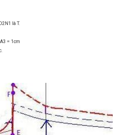
D2N1 là T.
g A3 = 1cm
c.