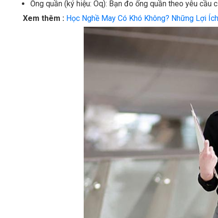
Ống quần (ký hiệu: Oq): Bạn đo ống quần theo yêu cầu c
Xem thêm :
Học Nghề May Có Khó Không? Những Lợi Ích