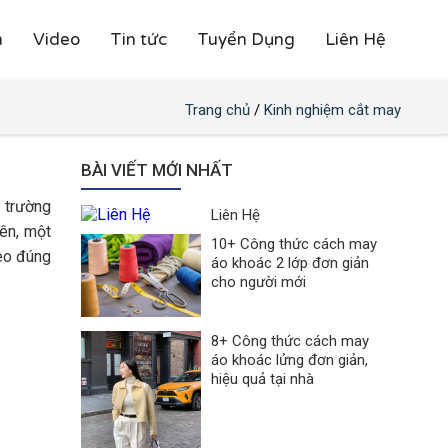
h
Video
Tin tức
Tuyển Dụng
Liên Hệ
Trang chủ
/
Kinh nghiệm cắt may
BÀI VIẾT MỚI NHẤT
i trường
Liên Hệ
iên, một
10+ Công thức cách may
heo đúng
áo khoác 2 lớp đơn giản
cho người mới
8+ Công thức cách may
áo khoác lửng đơn giản,
hiệu quả tại nhà