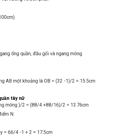
100cm).
ngang ống quần, đầu gối và ngang mông.
g AB một khoảng là OB = (32 -1)/2 = 15.5cm
quần tây nữ
g mông )/2 = (88/4 +88/16)/2 = 13.76cm
điểm N.
.
y = 66/4 -1 + 2 = 17.5cm