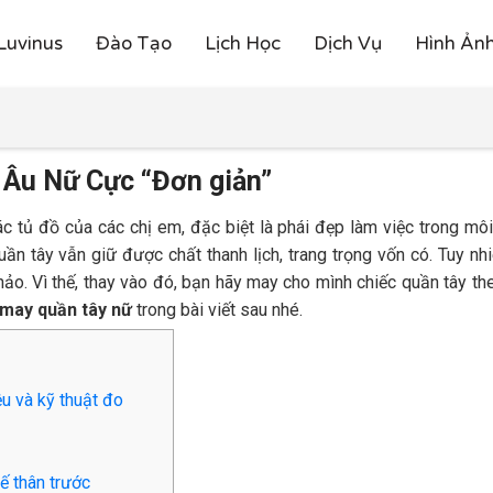
Luvinus
Đào Tạo
Lịch Học
Dịch Vụ
Hình Ản
 Âu Nữ Cực “Đơn giản”
ác tủ đồ của các chị em, đặc biệt là phái đẹp làm việc trong mô
ần tây vẫn giữ được chất thanh lịch, trang trọng vốn có. Tuy nh
o. Vì thế, thay vào đó, bạn hãy may cho mình chiếc quần tây t
 may quần tây nữ
trong bài viết sau nhé.
u và kỹ thuật đo
ế thân trước