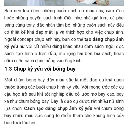
Bạn nên lựa chọn những cuốn sách có màu nâu, xám đen
hoặc những quyển sách kinh điển như nhà giả kim, cà phê
sáng cùng tony, đắc nhân tâm bởi những cuốn sách này đều
có thiết kế khá đẹp mắt lạ và thích hợp cho việc chụp ảnh.
Ngoài concept chụp ảnh này, bạn có thể
tạo dáng chụp ảnh
kỷ yếu nữ
với rất nhiều dáng khác nhau cầm sách, ngồi đọc
sách, tạo hình ở trên đầu, mở rộng hai bên bìa sách, hoặc
cầm cuốn sách nhìn thẳng vào ống kính.
1.3 Chụp kỷ yếu với bóng bay
Một chùm bóng bay đầy màu sắc là một đạo cụ khá quen
thuộc trong các buổi chụp hình kỷ yếu. Với mong ước các cu
cậu học trò sau khi tốt nghiệp đều có ước mơ bay cao, bay
xa như chùm bóng bay. Đây là đạo cụ được rất nhiều nữ sinh
lựa chọn.
Cách tạo dáng chụp ảnh kỷ yếu
với chùm bóng
bay nhiều màu sắc cũng tô điểm thêm cho khung hình của
bạn tươi tắn hơn.