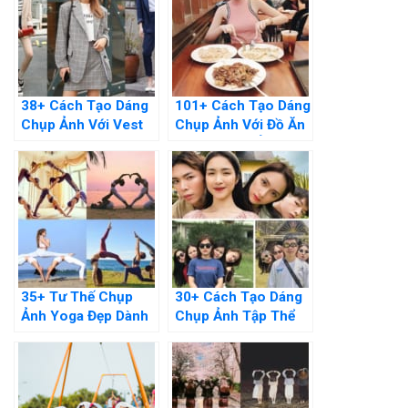
38+ Cách Tạo Dáng
101+ Cách Tạo Dáng
Chụp Ảnh Với Vest
Chụp Ảnh Với Đồ Ăn
Nữ Thanh Lịch Và
“Hot” Nhất, “Ảo”
Cuốn Hút Nhất
Nhất
35+ Tư Thế Chụp
30+ Cách Tạo Dáng
Ảnh Yoga Đẹp Dành
Chụp Ảnh Tập Thể
Cho Đơn, Đôi, Tập
Đẹp Nhất, Độc Đáo
Thể
Nhất