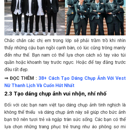
Chắc chắn các chị em trong lớp sẽ phải trầm trồ khi nhìn
thấy những cậu bạn ngồi cạnh bàn, có lúc cũng trông manly
đến như thế. Bạn nam có thể lựa chọn cách xỏ tay vào túi
quần hoặc khoanh tay trước ngực. Hoặc để tay đằng trước
đều rất đẹp.
⇒ ĐỌC THÊM :
38+ Cách Tạo Dáng Chụp Ảnh Với Vest
Nữ Thanh Lịch Và Cuốn Hút Nhất
2.3 Tạo dáng chụp ảnh vui nhộn, nhí nhố
Đối với các bạn nam việt tạo dáng chụp ảnh tinh nghịch là
không thể thiếu và dáng chụp ảnh này sẽ giúp cho bức ảnh
bạn trở nên tươi trẻ và ngập tràn sức sống. Các bạn có thể
lựa chọn những trang phục trẻ trung như áo phông sơ mi