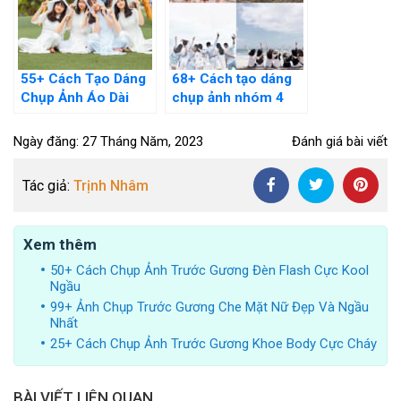
55+ Cách Tạo Dáng
68+ Cách tạo dáng
Chụp Ảnh Áo Dài
chụp ảnh nhóm 4
Nhóm Đẹp Và Tự
người, 5 người, 6
Nhiên Nhất
người Độc Lạ Nhất
Ngày đăng: 27 Tháng Năm, 2023
Đánh giá bài viết
Tác giả:
Trịnh Nhâm
Xem thêm
50+ Cách Chụp Ảnh Trước Gương Đèn Flash Cực Kool
Ngầu
99+ Ảnh Chụp Trước Gương Che Mặt Nữ Đẹp Và Ngầu
Nhất
25+ Cách Chụp Ảnh Trước Gương Khoe Body Cực Cháy
BÀI VIẾT LIÊN QUAN