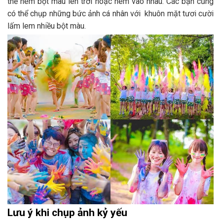
thể ném bột màu lên trời hoặc ném vào nhau. Các bạn cũng
có thể chụp những bức ảnh cá nhân với khuôn mặt tươi cười
lấm lem nhiều bột màu.
Lưu ý khi chụp ảnh kỷ yếu