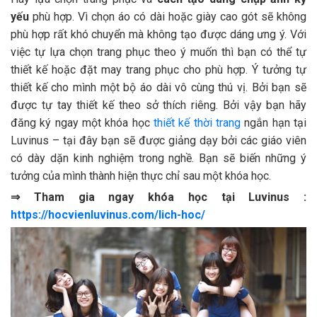
yếu
phù hợp. Vì chọn áo có dài hoặc giày cao gót sẽ không
phù hợp rất khó chuyển mà không tạo được dáng ưng ý. Với
việc tự lựa chọn trang phục theo ý muốn thì bạn có thể tự
thiết kế hoặc đặt may trang phục cho phù hợp. Ý tưởng tự
thiết kế cho mình một bộ áo dài vô cùng thú vị. Bởi bạn sẽ
được tự tay thiết kế theo sở thích riêng. Bởi vậy bạn hãy
đăng ký ngay một khóa học
thiết kế thời trang
ngắn hạn tại
Luvinus – tại đây bạn sẽ được giảng dạy bởi các giáo viên
có dày dặn kinh nghiệm trong nghề. Bạn sẽ biến những ý
tưởng của mình thành hiện thực chỉ sau một khóa học.
⇒ Tham gia ngay khóa học tại Luvinus :
https://hocvienluvinus.com/lich-hoc/