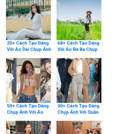
20+ Cách Tạo Dáng
68+ Cách Tạo Dáng
Với Áo Dài Chụp Ảnh
Với Áo Bà Ba Chụp
Sống Ảo Siêu Đẹp
Hình Đẹp Dịu Dàng
50+ Cách Tạo Dáng
30+ Cách Tạo Dáng
Chụp Ảnh Với Áo
Chụp Ảnh Với Quần
Croptop Năng Động,
Ống Rộng Chuẩn
Trẻ Trung
Fashionista