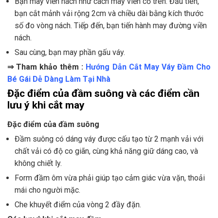
Bạn may viền nách như cách may viền cổ trên. Đầu tiên,
bạn cắt mảnh vải rộng 2cm và chiều dài bằng kích thước
số đo vòng nách. Tiếp đến, bạn tiến hành may đường viền
nách.
Sau cùng, bạn may phần gấu váy.
⇒ Tham khảo thêm :
Hướng Dẫn Cắt May Váy Đầm Cho
Bé Gái Dễ Dàng Làm Tại Nhà
Đặc điểm của đầm suông và các điểm cần
lưu ý khi cắt may
Đặc điểm của đầm suông
Đầm suông có dáng váy được cấu tạo từ 2 mạnh vải với
chất vải có độ co giãn, cùng khả năng giữ dáng cao, và
không chiết ly.
Form đầm ôm vừa phải giúp tạo cảm giác vừa vặn, thoải
mái cho người mặc.
Che khuyết điểm của vòng 2 đầy đặn.