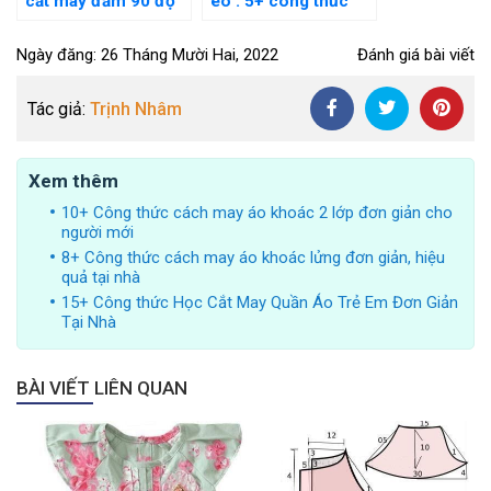
cắt may đầm 90 độ
eo : 5+ công thức
đơn giản tại nhà cực
chuẩn cho người
dễ
mới
Ngày đăng: 26 Tháng Mười Hai, 2022
Đánh giá bài viết
Tác giả:
Trịnh Nhâm
Xem thêm
10+ Công thức cách may áo khoác 2 lớp đơn giản cho
người mới
8+ Công thức cách may áo khoác lửng đơn giản, hiệu
quả tại nhà
15+ Công thức Học Cắt May Quần Áo Trẻ Em Đơn Giản
Tại Nhà
BÀI VIẾT LIÊN QUAN