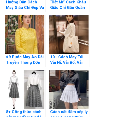
Hướng Dẫn Cách
“Bật Mí” Cách Khâu
May Giấu Chỉ Đẹp Và
Giấu Chỉ Gấu Quần
Đơn Giản Tại Nhà
Bằng Tay Cực Đơn
Giản
#9 Bước May Áo Dài
10+ Cách May Túi
Truyền Thống Đơn
Vải Nỉ, Vải Bố, Vải
Giản Thực Hiện Tại
Canvas Đơn Giản Dễ
Nhà
Làm
8+ Công thức cách
Cách cắt đầm xếp ly