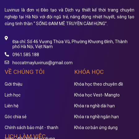
Luvinus là đơn vị Đào tạo và Dịch vụ thiết kế thời trang chuyên
nghiệp tại Hà Nội với đội ngũ trẻ, năng động nhiệt huyết, sáng tạo
cùng tinh thần “ SỐNG ĐAM MÊ TRUYỀN CẢM HỨNG”.
Địa chỉ: Số 46 Vương Thừa Vũ, Phường Khương Đình, Thành
phố Hà Nội, Việt Nam
0961.585.188
hoccatmayluvinus@gmail.com
VỀ CHÚNG TÔI
KHÓA HỌC
Giới thiệu
Khóa học theo chuyên đề
Lịch học
Khóa học Vest- Mangto
Liên hệ
Khóa ra nghề dài hạn
Góc chia sẻ
Khóa ra nghề ngắn hạn
Chính sách bảo mật - thanh
Khóa cơ bản ứng dụng
LỊCH LÀM VIỆC
toán - điều khoản sử dụng