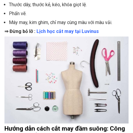
Thước dây, thước kẻ, kéo, khóa giọt lệ.
Phấn vẽ.
Máy may, kim ghim, chỉ may cùng màu với màu vải.
⇒ Đừng bỏ lỡ :
Lịch học cắt may tại Luvinus
Hướng dẫn cách cắt may đầm suông: Công