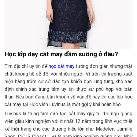
Học lớp dạy cắt may đầm suông ở đâu?
Tìm địa chỉ uy tín để
học cắt may
tưởng đơn giản nhưng thật
chất không hề dễ đối với nhiều người. Vì trên thị trường xuất
hiện hàng trăm cơ sở đào tạo khiến bạn lúng túng, khó xác
định chính xác trung tâm uy tín, thực sự phù hợp với bản
thân. Nếu bạn đang băn khoăn về vấn đề này thì các lớp học
cắt may tại Học viên Luvinus là một gợi ý khá hoàn hảo.
Luvinus là trung tâm đào tạo cắt may quy tụ đội ngũ giảng
viên giàu kinh nghiệm với ít nhất 12 năm trong lĩnh vực thiết
kế thời trang cho các thương hiệu lớn như Madelen, Jamille
Shop, CiCi’S Closet…, và 8 năm kinh nghiệm giảng dạy. Nhờ