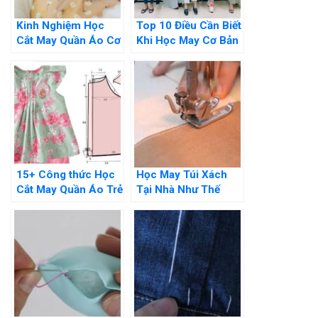
Kinh Nghiệm Học
Top 10 Điều Cần Biết
Cắt May Quần Áo Cơ
Khi Học May Cơ Bản
Bản Cho Người Mới
Tại Nhà Đó Là Gì?
15+ Công thức Học
Học May Túi Xách
Cắt May Quần Áo Trẻ
Tại Nhà Như Thế
Em Đơn Giản Tại Nhà
Nào? Hướng Dẫn Chi
Tiết