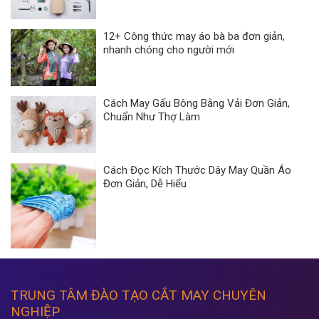
12+ Công thức may áo bà ba đơn giản,
nhanh chóng cho người mới
Cách May Gấu Bông Bằng Vải Đơn Giản,
Chuẩn Như Thợ Làm
Cách Đọc Kích Thước Dây May Quần Áo
Đơn Giản, Dễ Hiểu
TRUNG TÂM ĐÀO TẠO CẮT MAY CHUYÊN
NGHIỆP